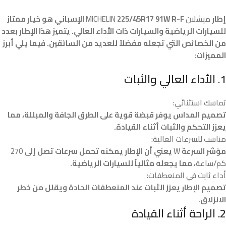
إطار
ميشلان MICHELIN
225/45R17 91W R-F الإسباني هو خيار ممتاز
للسيارات الرياضية والسيارات ذات الأداء العالي. يتميز هذا الإطار بعدد
من الخصائص التي تجعله مفضلاً للعديد من السائقين. فيما يلي أبرز
المميزات:
1. الأداء العالي والثبات
تماسك استثنائي:
تصميم المداس يوفر قبضة قوية على الطرق الجافة والمبللة، مما
يعزز التحكم والثبات أثناء القيادة.
مناسب للسرعات العالية:
مؤشر السرعة
W
يعني أن الإطار يمكنه تحمل سرعات تصل إلى
270
كم/ساعة
، مما يجعله مثالياً للسيارات الرياضية.
أداء ثابت في المنعطفات:
تصميم الإطار يعزز الثبات عند المنعطفات الحادة ويقلل من خطر
الانزلاق.
2. الراحة أثناء القيادة