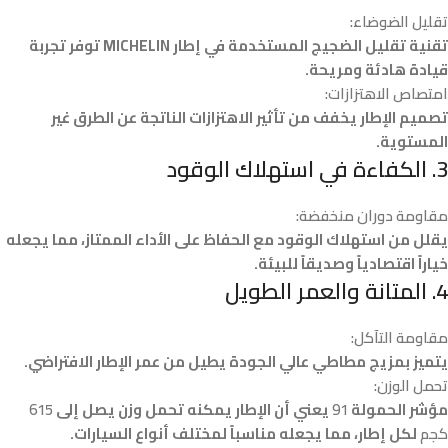
تقليل الضوضاء:
تقنية تقليل الضجيج المستخدمة في إطار MICHELIN توفر تجربة
قيادة هادئة ومريحة.
امتصاص الاهتزازات:
تصميم الإطار يخفف من تأثير الاهتزازات الناتجة عن الطرق غير
المستوية.
3. الكفاءة في استهلاك الوقود
مقاومة دوران منخفضة:
يقلل من استهلاك الوقود مع الحفاظ على الأداء الممتاز، مما يجعله
خياراً اقتصادياً وصديقاً للبيئة.
4. المتانة والعمر الطويل
مقاومة التآكل:
يتميز بمزيج مطاطي عالي الجودة يطيل من عمر الإطار الافتراضي.
تحمل الوزن:
مؤشر الحمولة
91
يعني أن الإطار يمكنه تحمل وزن يصل إلى
615
كجم
لكل إطار، مما يجعله مناسباً لمختلف أنواع السيارات.