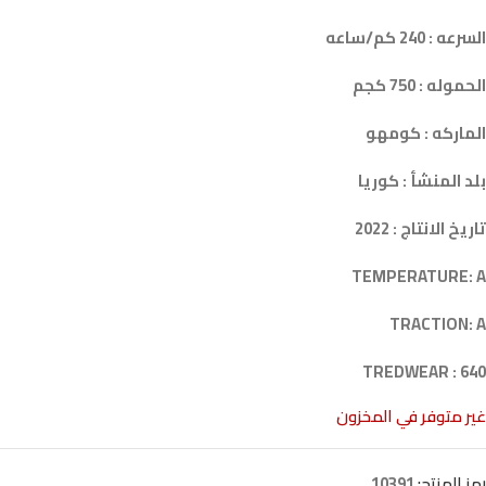
السرعه : 240 كم/ساعه
الحموله : 750 كجم
الماركه : كومهو
بلد المنشأ : كوريا
تاريخ الانتاج : 2022
TEMPERATURE: A
TRACTION: A
TREDWEAR : 640
غير متوفر في المخزون
رمز المنتج:
10391