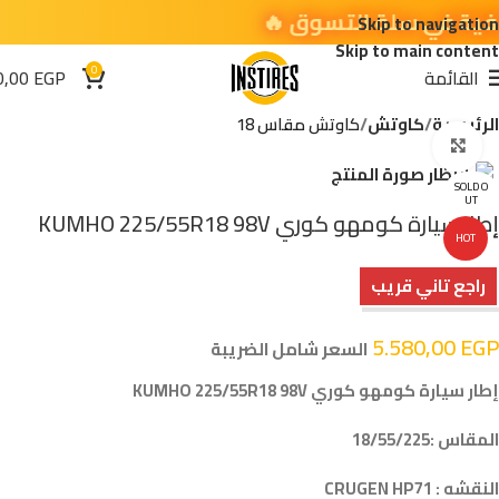
Skip to navigation
Skip to main content
0
القائمة
EGP
0,00
الرئيسية
كاوتش
كاوتش مقاس 18
اضغط للتكبير
SOLD O
UT
إطار سيارة كومهو كوري KUMHO 225/55R18 98V
HOT
راجع تاني قريب
5.580,00
EGP
السعر شامل الضريبة
إطار سيارة كومهو كوري KUMHO 225/55R18 98V
المقاس :18/55/225
النقشه : CRUGEN HP71