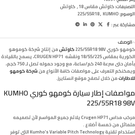
التصنيفات:
كاوتش مقاس 18
,
كاوتش
الوسوم:
KUMHO
,
225/55R18
مشاركة عبر :
الوصف
كومهو كوري 225/55R18 98V
كاوتش
من إنتاج شركة كوموهو
الكورية بمقاس 18/55/225 ونقشه CRUGEN HP71، يسمح بالقيادة
بأمان حتى سرعة 240 كم/ساعة، مع وجود حموله تصل لـ 750 كجم،
ويمكنكم التعرف على مواصفات كافة الأنواع من
شركة كومهو
للاطارات
من خلال تصفح موقع انستايرز.
مواصفات إطار سيارة كومهو كوري KUMHO
225/55R18 98V
مركب مداس Crugen HP71 يلائم جميع المواسم لأن تصميمه
متماثل من خمسة أضلاع .
استخدام تقنية Kumho’s Variable Pitch Technology التي توفر