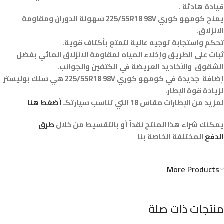
قيادة هادئة .
يمنح كومهو كوري 225/55R18 98V سهولة الدوران ومقاومة
الانزلاق.
تحكم واستجابة توجيه عالية لتمتع بأكتاف قوية.
ثبات على الطريق وإخلاء المياه لمقاومة الانزلاق المائي بفضل
الشقوق والأخاديد العريضة في الكتفين والجوانب.
إضافة جديدة في كومهو كوري 225/55R18 98V هي سلك بوليستر
لزيادة قوة الإطار.
لمزيد من الإطارات مقاس 18 التي تناسب سيارتكـ
أضغط هنا
يمكنك شراء هذا المنتج نقداً أو بالتقسيط من خلال
طرق
الدفع
المختلفة الخاصة بنا
More Products
منتجات ذات صلة