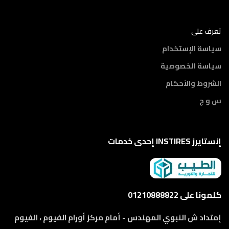
تعرف على
سياسة الإستخدام
سياسة الخصوصية
الشروط والأحكام
س و ج
إنستايرز INSTIRES إحدى خدمات
كلمونا على 01210888822
إمتداد ش النبوي المهندس - أمام مركز أورام الفيوم ، الفيوم