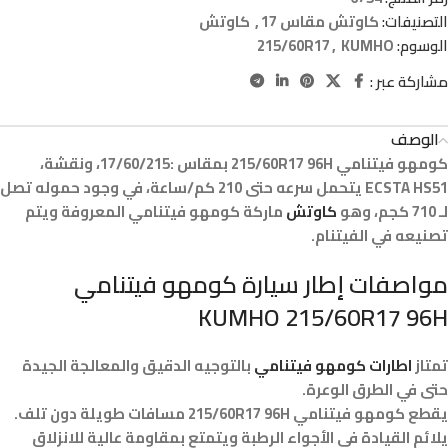
التصنيفات:
كاوتش مقاس 17
,
كاوتش
الوسوم:
KUMHO
,
215/60R17
مشاركة عبر :
الوصف
كومهو فيتنامي 215/60R17 96H بمقاس :17/60/215، ونقشة،
ECSTA HS51 يتحمل سرعه حتى 210 كم/ساعة، في وجود حموله تصل
لـ 710 كجم، وهو
كاوتش
ماركة كومهو فيتنامي المعروفة ويتم
تصنيعه في الفيتنام.
مواصفات إطار سيارة كومهو فيتنامي
KUMHO 215/60R17 96H
تمتاز
اطارات كومهو فيتنامي
بالتوجيه الدقيق والمعالجة الجيدة
حتى في الطرق الوعرة.
يقطع كومهو فيتنامي 215/60R17 96H مسافات طويلة دون تلف.
يلائم القيادة في الأجواء الرطبة ويتمتع بمقاومة عالية للانزلاق