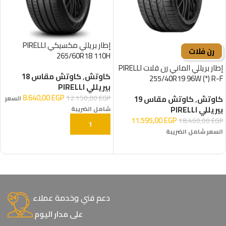
إطار بريللي مكسيكي PIRELLI
رن فلات
265/60R18 110H
إطار بريللي الماني رن فلات PIRELLI
كاوتش
,
كاوتش مقاس 18
255/40R19 96W (*) R-F
بيريللي PIRELLI
8.640,00
EGP
12.150,00
EGP
كاوتش
,
كاوتش مقاس 19
السعر
بيريللي PIRELLI
شامل الضريبة
11.595,00
EGP
18.460,00
EGP
إضافة إلى السلة
السعر شامل الضريبة
إضافة إلى السلة
دعم فني وخدمة عملاء
على مدار اليوم