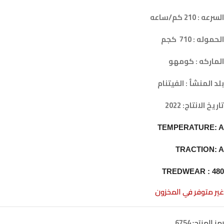
السرعه : 210 كم/ساعه
الحموله : 710 كجم
الماركه : كومهو
بلد المنشأ : الفيتنام
تاريخ الانتاج: 2022
TEMPERATURE: A
TRACTION: A
TREDWEAR : 480
غير متوفر في المخزون
رمز المنتج:
6754