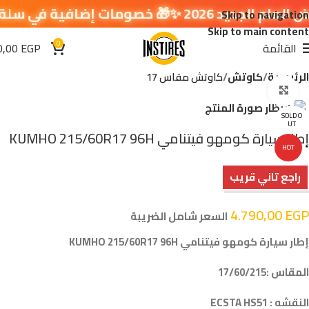
خصومات إضافية في سلة التسوق 🔥
Skip to navigation
Skip to main content
0
القائمة
EGP
0,00
الرئيسية
كاوتش
كاوتش مقاس 17
اضغط للتكبير
SOLD O
UT
إطار سيارة كومهو فيتنامي KUMHO 215/60R17 96H
HOT
راجع تاني قريب
4.790,00
EGP
السعر شامل الضريبة
إطار سيارة كومهو فيتنامي KUMHO 215/60R17 96H
المقاس :17/60/215
النقشه : ECSTA HS51