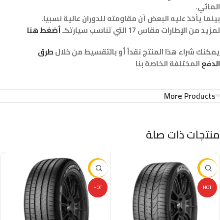
المائي.
بينما يأخذ عليه البعض أن مقاومته للدوران عالية نسبيا.
لمزيد من الإطارات مقاس 17 التي تناسب سيارتكـ
أضغط هنا
يمكنك شراء هذا المنتج نقداً أو بالتقسيط من خلال
طرق
الدفع
المختلفة الخاصة بنا
More Products
منتجات ذات صلة
-29%
-37%
HOT
HOT