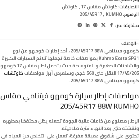
التصنيفات:
كاوتش مقاس 17
,
كاوتش
الوسوم:
KUMHO
,
205/45R17
مشاركة عبر :
الوصف
كومهو فيتنامي 205/45R17 88W ، أحد إطارات كومهو من نوع
Kuhmo Ecsta SP31 بمواصفات خاصة تجعلها تلائم السيارات الكبيرة
والشاحنات الصغيرة و المتوسطة حيث يتحمل اطار مقاس 17 كومهو
17/45/205 الثقل حتى 560 كجم، وسنعرض أبرز مواصفات
كاوتشات
كومهو فيتنامي 205/45R17 88W .
مواصفات إطار سيارة كومهو فيتنامي مقاس
205/45R17 88W KUMHO
الإطار مصنوع من خامات عالية الجودة تجعله يظل محتفظا بمظهره
ونقشته حتى بعد انتهاء فترة صلاحيته.
تحتوي على شقوق عميقة مفرغة، تعمل على التخلص من المياه في