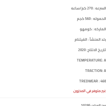
السرعه : 270 كم/ساعه
الحموله : 560 كجم
الماركه : كومهو
بلد المنشأ : الفيتنام
تاريخ الانتاج: 2020
TEMPERATURE: A
TRACTION: A
TREDWEAR : 460
غير متوفر في المخزون
رمز المنتج:
10295