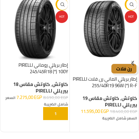
-16%
-37%
HOT
HOT
إطار بريللي روماني PIRELLI
رن فلات
245/45R18 (*) 100Y
إطار بريللي الماني رن فلات PIRELLI
كاوتش
,
كاوتش مقاس 18
255/40R19 96W (*) R-F
بيريللي PIRELLI
7.275,00
EGP
8.690,00
EGP
كاوتش
,
كاوتش مقاس 19
السعر
بيريللي PIRELLI
شامل الضريبة
11.595,00
EGP
18.460,00
EGP
إضافة إلى السلة
السعر شامل الضريبة
إضافة إلى السلة