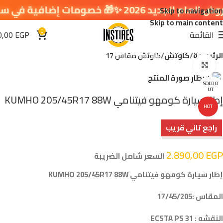
 ✨🎁 خصومات إضافية في سلة التسوق 🔥
Skip to navigation
Skip to main content
0
القائمة
EGP
0,00
الرئيسية
كاوتش
كاوتش مقاس 17
اضغط للتكبير
SOLD O
UT
إطار سيارة كومهو فيتنامي KUMHO 205/45R17 88W
HOT
راجع تاني قريب
2.890,00
EGP
السعر شامل الضريبة
إطار سيارة كومهو فيتنامي KUMHO 205/45R17 88W
المقاس :17/45/205
النقشه : ECSTA PS 31