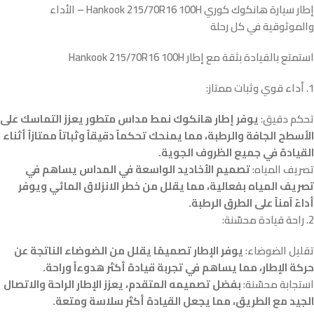
إطار سيارة هانكوك كوري Hankook 215/70R16 100H – الأداء
والموثوقية في كل رحلة
استمتع بالقيادة بثقة مع إطار Hankook 215/70R16 100H
1. أداء قوي وثبات ممتاز:
تحكم دقيق:
يوفر إطار هانكوك نمط مداس متطور يعزز التماسك على
الأسطح الجافة والرطبة، مما يمنحك تحكماً دقيقاً وثباتاً ممتازاً أثناء
القيادة في جميع الظروف الجوية.
تصريف المياه:
تصميم الأخاديد الواسعة في المداس يساهم في
تصريف المياه بفعالية، مما يقلل من خطر الانزلاق المائي ويوفر
أداءً آمناً على الطرق الرطبة.
2. راحة قيادة محسّنة:
تقليل الضوضاء:
يوفر الإطار تصميمًا يقلل من الضوضاء الناتجة عن
حركة الإطار، مما يساهم في تجربة قيادة أكثر هدوءاً وراحة.
استجابة محسّنة:
بفضل تصميمه المتقدم، يعزز الإطار الراحة والاتصال
الجيد مع الطريق، مما يجعل القيادة أكثر سلاسة ومتعة.