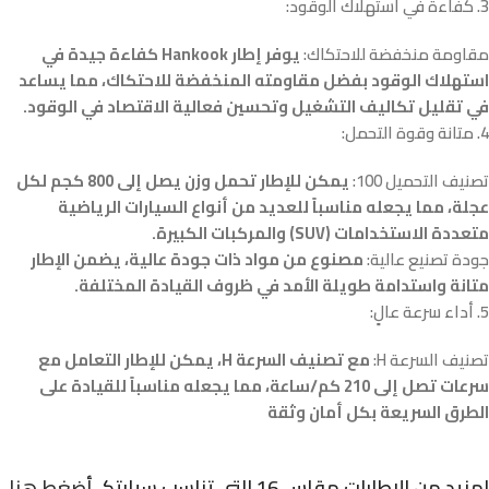
3. كفاءة في استهلاك الوقود:
مقاومة منخفضة للاحتكاك:
يوفر إطار Hankook كفاءة جيدة في
استهلاك الوقود بفضل مقاومته المنخفضة للاحتكاك، مما يساعد
في تقليل تكاليف التشغيل وتحسين فعالية الاقتصاد في الوقود.
4. متانة وقوة التحمل:
تصنيف التحميل 100:
يمكن للإطار تحمل وزن يصل إلى 800 كجم لكل
عجلة، مما يجعله مناسباً للعديد من أنواع السيارات الرياضية
متعددة الاستخدامات (SUV) والمركبات الكبيرة.
جودة تصنيع عالية:
مصنوع من مواد ذات جودة عالية، يضمن الإطار
متانة واستدامة طويلة الأمد في ظروف القيادة المختلفة.
5. أداء سرعة عالٍ:
تصنيف السرعة H:
مع تصنيف السرعة H، يمكن للإطار التعامل مع
سرعات تصل إلى 210 كم/ساعة، مما يجعله مناسباً للقيادة على
الطرق السريعة بكل أمان وثقة
لمزيد من الإطارات مقاس 16 التي تناسب سيارتكـ
أضغط هنا