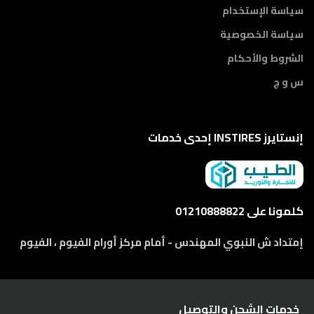
سياسة الإستخدام
سياسة الخصوصية
الشروط والأحكام
س و ج
إنستايرز INSTIRES إحدى خدمات
كلمونا على 01210888822
إمتداد ش النبوي المهندس - أمام مركز أورام الفيوم ، الفيوم
خدمات الشحن والتوصيل