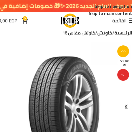
2026 ✨🎁 خصومات إضافية في سلة التسوق 🔥
Skip to navigation
Skip to main content
0
القائمة
EGP
0,00
الرئيسية
كاوتش
كاوتش مقاس 16
-5%
SOLD O
UT
HOT