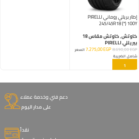
إطار بريللي روماني PIRELLI
245/45R18 (*) 100Y
كاوتش
,
كاوتش مقاس 18
بيريللي PIRELLI
7.275,00
EGP
8.690,00
EGP
السعر
شامل الضريبة
إضافة إلى السلة
دعم فني وخدمة عملاء
على مدار اليوم
نقداً