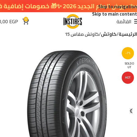
لجديد 2026 ✨🎁 خصومات إضافية في سلة التسوق 🔥
Skip to navigation
Skip to main content
0
القائمة
EGP
0,00
الرئيسية
كاوتش
كاوتش مقاس 15
-7%
SOLD O
UT
HOT