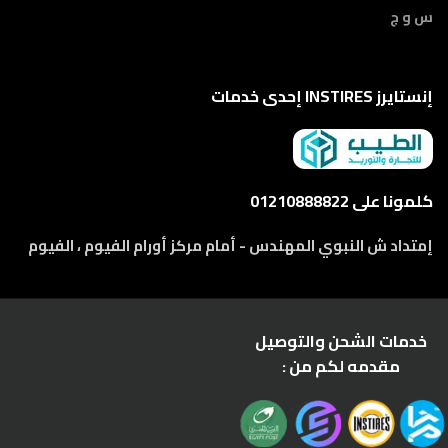
س و ج
إنستايرز INSTIRES إحدى خدمات
كلمونا على 01210888822
إمتداد ش النبوي المهندس - أمام مركز أورام الفيوم ، الفيوم
خدمات الشحن والتوصيل
مقدمه لكم من :