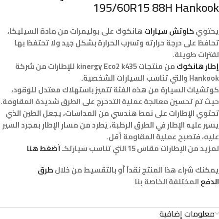
195/60R15 88H Hankook
يحتوي
كاوتش سيارات
هانكوك على بوليمرات من مادة السيليكا،
تحافظ على درجة حرارته وتسرب الحرارة بشكل جيد ولا تحتفظ بها
لفترات طويلة.
إطار هانكوك
من منتجات kinergy Eco2 k435 للإطارات من شركة
Hankook والتي تناسب السيارات الشخصية.
كوتشيات السيارة من هذه الفئة تتميز باستهلاك معتدل للوقود،
حيث تم تحسين معالجة عملية التدحرج على الطرق شديدة المقاومة.
تحتوي الإطارات على نمط هندسي من المداسات، يجعل الطين الذي
يسير عليه الإطار في الطرق الرطبة، يُطرد من مسار الإطار بمجرد السير
عليه، فتصبح عملية المقاومة أقل.
لمزيد من الإطارات مقاس 15 التي تناسب سيارتكـ
أضغط هنا
يمكنك شراء هذا المنتج نقداً أو بالتقسيط من خلال
طرق
الدفع
المختلفة الخاصة بنا
معلومات إضافية