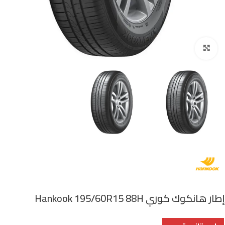
اضغط للتكبير
إطار هانكوك كوري Hankook 195/60R15 88H