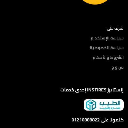
تعرف على
سياسة الإستخدام
سياسة الخصوصية
الشروط والأحكام
س و ج
إنستايرز INSTIRES إحدى خدمات
كلمونا على 01210888822