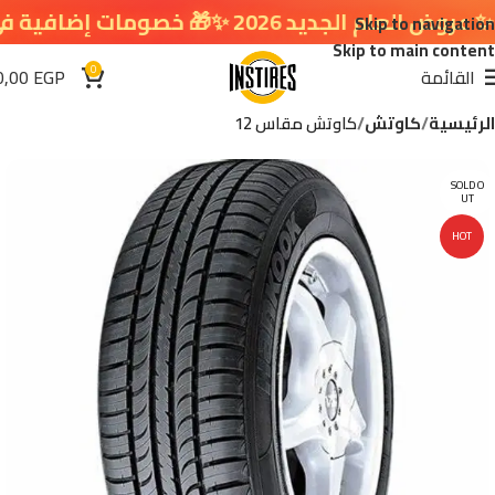
ديد 2026 ✨🎁 خصومات إضافية في سلة التسوق 🔥
Skip to navigation
Skip to main content
0
القائمة
EGP
0,00
الرئيسية
كاوتش
كاوتش مقاس 12
SOLD O
UT
HOT