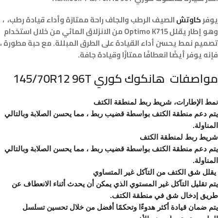
يوفر
كاوتش
الصيف الرطب والجاف راحة ممتازة وأداء قيادة رطب، ،
وهو إطار يقلل Optimo K715 من الانزلاق المائي من خلال استخدام
تصميم نمط يحسن أداء القيادة على الطرق المبللة. مع حبة مطورة ،
فإنه يوفر أيضًا انعطافًا ممتازًا وقيادة جافة.
مواصفات هانكوك كوري 145/70R12 96T
نمط الإطارات،
شريط ربط لمنطقة الكتف
يتم دعم منطقة الكتف بواسطة قضيب ربط ، مما يحسن الصلابة وبالتالي
المناولة.
شريط ربط لمنطقة الكتف
يتم دعم منطقة الكتف بواسطة قضيب ربط ، مما يحسن الصلابة وبالتالي
المناولة.
يقلل شق الكتف من التآكل غير المتساوي
يتم تقليل التآكل غير المستوي الذي يمكن أن يحدث أثناء الانعطاف عن
طريق إدخال شق في منطقة الكتف.
يتم ضمان قيادة أكثر هدوءًا وتحكمًا أفضل من خلال تحسين تسلسل