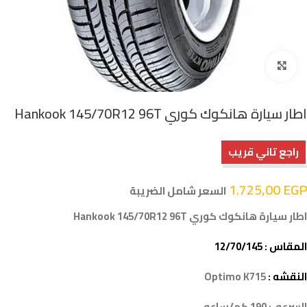
اضغط للتكبير
اطار سيارة هانكوك كوري Hankook 145/70R12 96T
راجع تاني قريب
1.725,00
EGP
السعر شامل الضريبة
اطار سيارة هانكوك كوري Hankook 145/70R12 96T
المقاس : 12/70/145
النقشه :
Optimo K715
السرعه : 190 كم/ساعه