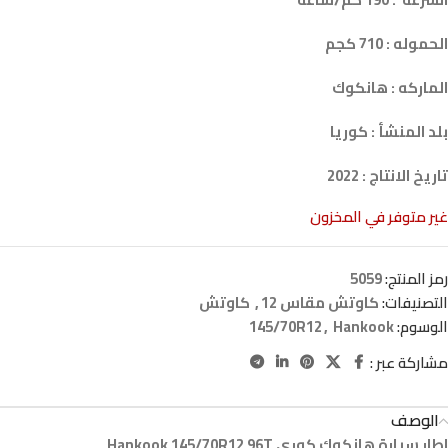
الحموله : 710 كجم
الماركه : هانكوك
بلد المنشأ : كوريا
تاريخ الانتاج : 2022
غير متوفر في المخزون
رمز المنتج:
5059
التصنيفات:
كاوتش مقاس 12
,
كاوتش
الوسوم:
Hankook
,
145/70R12
مشاركة عبر :
الوصف
اطار سيارة هانكوك كوري Hankook 145/70R12 96T