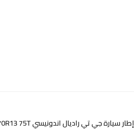
إطار سيارة جي تي راديال اندونيسي GT RADIAL 155/70R13 75T