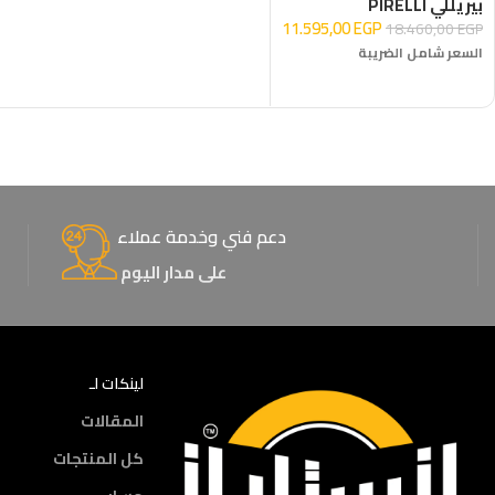
بيريللي PIRELLI
11.595,00
EGP
18.460,00
EGP
السعر شامل الضريبة
إضافة إلى السلة
دعم فني وخدمة عملاء
على مدار اليوم
لينكات لـ
المقالات
كل المنتجات