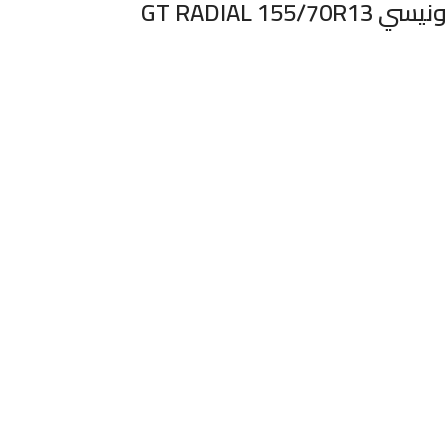
إطار سيارة جي تي راديال اندونيسي GT RADIAL 155/70R13