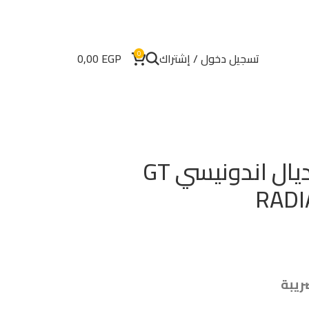
0
تسجيل دخول / إشتراك
EGP
0,00
إطار سيارة جي تي راديال اندونيسي GT
RADI
ريبة