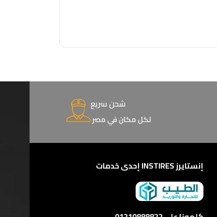
شحن سريع
لكل مكان في مصر
إنستايرز INSTIRES إحدى خدمات
كلمونا على 01210888822