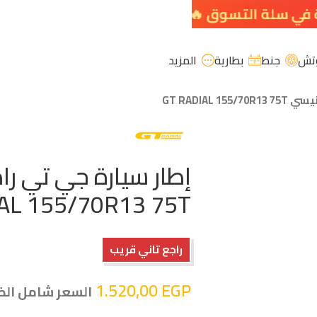
تش
جنط
بطارية
المزيد
GT RADIAL
AL 155/70R13 75T
راجع تاني قريب
1.520,00
EGP
السعر شامل الض