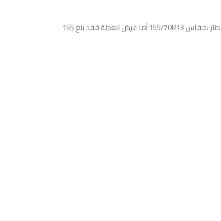
تم تصنيع الإطار في أندونيسيا حيث يحمل العلامة التجارية جي تي، تم إنتاجه عام 2019 كما أنه يحمل نوع إطار راكب، موديل CHAMPIRO-BXT-PLUS، يأتي الإطار بمقاس 155/70R13 أما عرض العجلة فقد بلغ 155