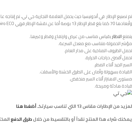
وأبعادها 70 كما بلغ قطر الإطار 13 بوصة أما عن نقشة الإطار فهي Champiro ECO، ويتحمل سرعة 190 كم/ساعة، وحمولة 387 كجم.
يتمتع
الاطار
بقياس مناسب من عرض وارتفاع وقطر وغيرها.
مؤشر الحمولة متناسب مع معدل السرعة.
تحمل الظروف المناخية على مدار العام.
تحمل أقصى دراجات الحرارة.
السير الجيد أثناء المطر.
القيادة بسهولة وأمان على الطرق الخشنة والأسفلت.
مستوى الاهتزاز أثناء السير منخفض.
قيادة هادئة ومريحة.
لمزيد من الإطارات مقاس 13 التي تناسب سيارتكـ
أضغط هنا
يمكنك شراء هذا المنتج نقداً أو بالتقسيط من خلال
طرق الدفع
المختل