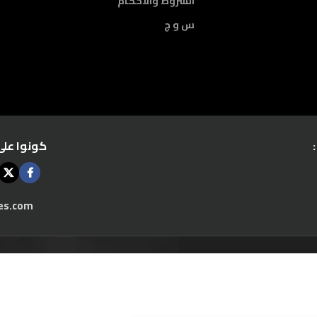
الشروط والأحكام
س و ج
كونوا على
es.com