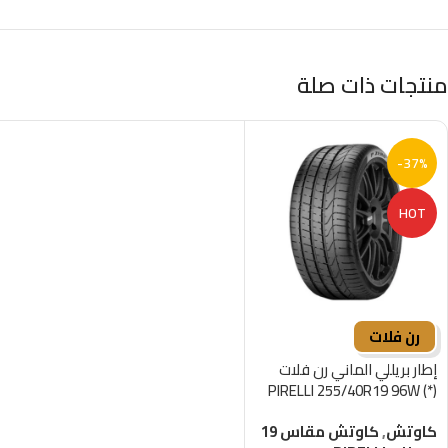
منتجات ذات صلة
-37%
HOT
رن فلات
إطار بريللي الماني رن فلات
PIRELLI 255/40R19 96W (*)
R-F
كاوتش
,
كاوتش مقاس 19