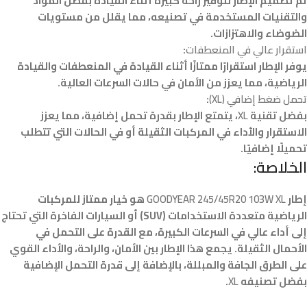
تم تصميم الإطار لتوفير راحة كبيرة أثناء القيادة بفضل المواد
والتقنيات المستخدمة في تصنيعه، مما يقلل من مستويات
الضوضاء والاهتزازات.
استقرار عالي في المنعطفات
:
يوفر الإطار استقرارًا ممتازًا أثناء القيادة في المنعطفات والقيادة
الرياضية، مما يعزز من الأمان في حالات السرعات العالية.
تحمل ضغط إضافي (XL)
:
بفضل تقنية
XL
، يتمتع الإطار بقدرة تحمل إضافية، مما يعزز
الاستقرار والأداء في المركبات الثقيلة أو في الحالات التي تتطلب
تحميلًا إضافيًا.
الخلاصة:
إطار
GOODYEAR 245/45R20 103W XL
هو خيار ممتاز للمركبات
الرياضية متعددة الاستخدامات (SUV) أو السيارات الفاخرة التي تحتاج
إلى أداء عالي في السرعات الكبيرة، مع القدرة على التحمل في
الأحمال الثقيلة. يجمع هذا الإطار بين الأمان، والراحة، والأداء القوي
على الطرق الجافة والمبللة، بالإضافة إلى قدرة التحمل الإضافية
بفضل تصنيفه
XL
.