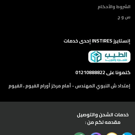
الشروط والأحكام
س و ج
إنستايرز INSTIRES إحدى خدمات
كلمونا على 01210888822
إمتداد ش النبوي المهندس - أمام مركز أورام الفيوم ، الفيوم
خدمات الشحن والتوصيل
مقدمه لكم من :