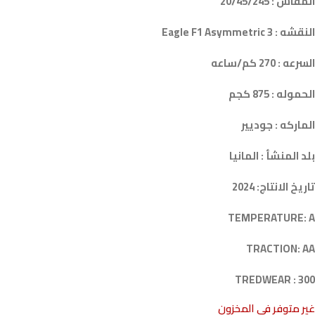
المقاس : 20/45/245
النقشه : Eagle F1 Asymmetric 3
السرعه : 270 كم/ساعه
الحموله : 875 كجم
الماركه : جوديير
بلد المنشأ : المانيا
تاريخ الانتاج: 2024
TEMPERATURE: A
TRACTION: AA
TREDWEAR : 300
غير متوفر في المخزون