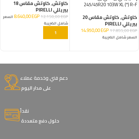
كاوتش
,
كاوتش مقاس 18
245/45R20 103W XL (*) R-F
بيريللي PIRELLI
8.640,00
EGP
12.150,00
EGP
كاوتش
,
كاوتش مقاس 20
السعر
بيريللي PIRELLI
شامل الضريبة
14.950,00
EGP
17.855,00
EGP
إضافة إلى السلة
السعر شامل الضريبة
إضافة إلى السلة
دعم فني وخدمة عملاء
على مدار اليوم
نقداً
حلول دفع متعددة