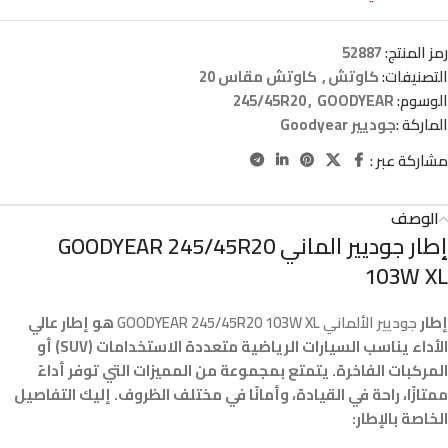
رمز المنتج:
52887
التصنيفات:
كاوتش
,
كاوتش مقاس 20
الوسوم:
GOODYEAR
,
245/45R20
الماركة :
جوديير Goodyear
مشاركة عبر :
الوصف
إطار جوديير الماني GOODYEAR 245/45R20
103W XL
إطار
جوديير الألماني GOODYEAR 245/45R20 103W XL
هو إطار عالي
الأداء يناسب السيارات الرياضية متعددة الاستخدامات (SUV) أو
المركبات الفاخرة. يتمتع بمجموعة من المميزات التي توفر أداءً
ممتازًا، راحة في القيادة، وأمانًا في مختلف الظروف. إليك التفاصيل
الخاصة بالإطار: