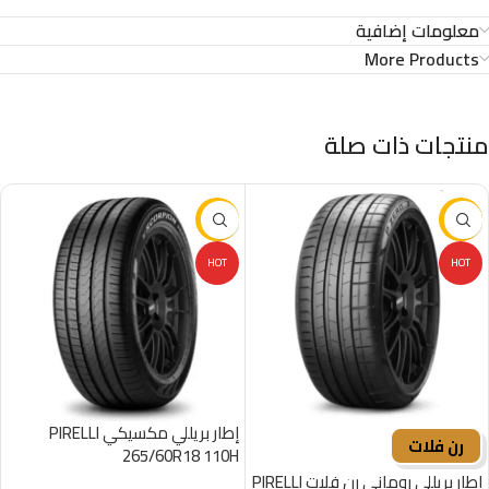
معلومات إضافية
More Products
منتجات ذات صلة
-29%
-16%
HOT
HOT
إطار بريللي مكسيكي PIRELLI
رن فلات
265/60R18 110H
إطار بريللي روماني رن فلات PIRELLI