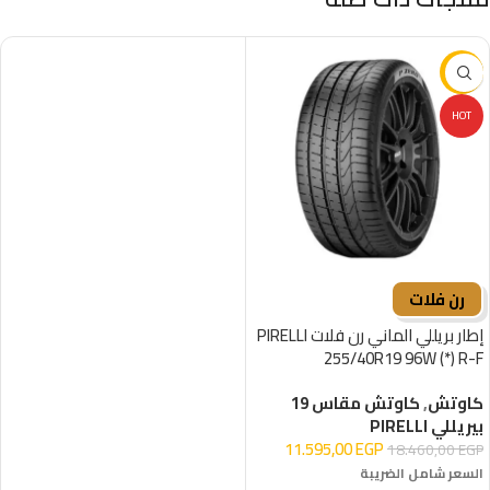
-37%
HOT
رن فلات
إطار بريللي الماني رن فلات PIRELLI
255/40R19 96W (*) R-F
كاوتش
,
كاوتش مقاس 19
بيريللي PIRELLI
11.595,00
EGP
18.460,00
EGP
السعر شامل الضريبة