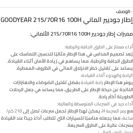
الوصف
إطار جوديير الماني GOODYEAR 215/70R16 100H
مميزات إطار
جوديير 215/70R16 100H
الألماني:
أداء ممتاز على الطرق الجافة والرطبة
:
يُعد تصميم المداس في هذا الإطار مثاليًا لتحسين التماسك على
الطرق الجافة والرطبة، مما يساهم في زيادة الأمان أثناء القيادة.
يساعد على تقليل خطر الانزلاق المائي في الظروف الممطرة.
الراحة والهدوء أثناء القيادة
:
يوفر هذا الإطار
راحة القيادة
بفضل تقليل الضوضاء والاهتزازات
الناتجة عن حركة الإطار على الطريق، مما يساعد في جعل الرحلات
الطويلة أكثر راحة.
أداء جيد في السرعات المتوسطة والعالية
:
مع
رمز السرعة H
، يمكن لهذا الإطار تحمل سرعات تصل إلى
210 كم/
ساعة
، مما يجعله مناسبًا للسيارات التي تتطلب أداءً جيدًا عند القيادة
بسرعات عالية على الطرق السريعة.
تحمل الوزن العالي
: