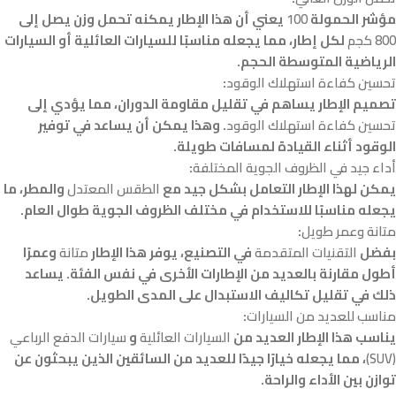
مؤشر الحمولة
100
يعني أن هذا الإطار يمكنه تحمل وزن يصل إلى
800 كجم
لكل إطار، مما يجعله مناسبًا للسيارات العائلية أو السيارات
الرياضية المتوسطة الحجم.
تحسين كفاءة استهلاك الوقود
:
تصميم الإطار يساهم في تقليل مقاومة الدوران، مما يؤدي إلى
تحسين كفاءة استهلاك الوقود
. وهذا يمكن أن يساعد في توفير
الوقود أثناء القيادة لمسافات طويلة.
أداء جيد في الظروف الجوية المختلفة
:
يمكن لهذا الإطار التعامل بشكل جيد مع
الطقس المعتدل
والمطر، ما
يجعله مناسبًا للاستخدام في مختلف الظروف الجوية طوال العام.
متانة وعمر طويل
:
بفضل
التقنيات المتقدمة
في التصنيع، يوفر هذا الإطار
متانة
وعمرًا
أطول مقارنة بالعديد من الإطارات الأخرى في نفس الفئة. يساعد
ذلك في تقليل تكاليف الاستبدال على المدى الطويل.
مناسب للعديد من السيارات
:
يناسب هذا الإطار العديد من
السيارات العائلية
و
سيارات الدفع الرباعي
(SUV)
، مما يجعله خيارًا جيدًا للعديد من السائقين الذين يبحثون عن
توازن بين الأداء والراحة.