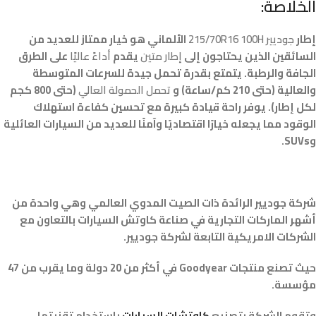
الخلاصة:
إطار
جوديير 215/70R16 100H
الألماني هو خيار ممتاز للعديد من
السائقين الذين يحتاجون إلى
إطار متين
يقدم
أداءً عاليًا
على الطرق
الجافة والرطبة. يتمتع بقدرة تحمل جيدة للسرعات المتوسطة
والعالية (حتى 210 كم/ساعة) و
تحمل الحمولة العالي
(حتى 800 كجم
لكل إطار). يوفر راحة قيادة كبيرة مع تحسين كفاءة استهلاك
الوقود مما يجعله خيارًا اقتصاديًا وآمنًا للعديد من السيارات العائلية
وSUVs.
شركة جوديير الرائدة ذات الصيت المدوي العالمي وهي واحدة من
أشهر الماركات التجارية في صناعة كاوتش السيارات بالتعاون مع
الشركات الامريكية التابعة لشركة جوديير.
حيث تصنع منتجات Goodyear في أكثر من 20 دولة وما يقرب من 47
مؤسسة.
وتقوم الشركة بتصنيع
كاوتشات السيارات
باستخدام تقنيتها