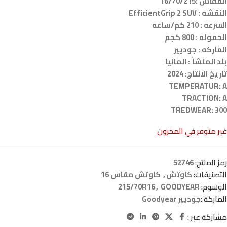
المقاس :16/70/215
النقشه : EfficientGrip 2 SUV
السرعه : 210 كم/ساعه
الحموله : 800 كجم
الماركه : جوديير
بلد المنشأ : المانيا
تاريخ الانتاج: 2024
TEMPERATUR: A
TRACTION: A
TREDWEAR: 300
غير متوفر في المخزون
رمز المنتج:
52746
التصنيفات:
كاوتش
,
كاوتش مقاس 16
الوسوم:
GOODYEAR
,
215/70R16
الماركة :
جوديير Goodyear
مشاركة عبر :