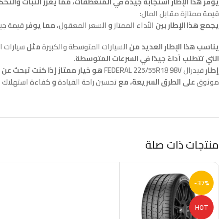
يوفر هذا الإطار استجابة جيدة في المنعطفات، مما يعزز الثبات والتحك
قيمة ممتازة مقابل المال
:
يجمع هذا الإطار بين
الأداء الممتاز
و
السعر المعقول
، مما يوفر
قيمة جي
يناسب هذا الإطار العديد من
السيارات المتوسطة والكبيرة
مثل
سيارات ا
التي تتطلب أداءً جيدًا في السرعات المتوسطة.
إطار
فيدرال FEDERAL 225/55R18 98V
هو خيار ممتاز إذا كنت تبحث عن
موثوق
على الطرق السريعة، مع
تحسين راحة القيادة
و
كفاءة استهلاك ا
منتجات ذات صلة
-37%
HOT