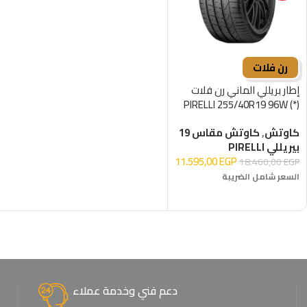
رن فلات
إطار بريللي الماني رن فلات
PIRELLI 255/40R19 96W (*)
R-F
كاوتش
,
كاوتش مقاس 19
بيريللي PIRELLI
11.595,00
EGP
18.460,00
EGP
السعر شامل الضريبة
إضافة إلى السلة
دعم فني وخدمة عملاء