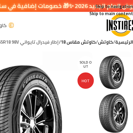
افية في سلة التسوق 🔥
Skip to navigation
Skip to main content
كاو
الرئيسية
كاوتش
كاوتش مقاس 18
إطار فيدرال تايواني FEDERAL 225/55R18 98V
SOLD O
UT
HOT