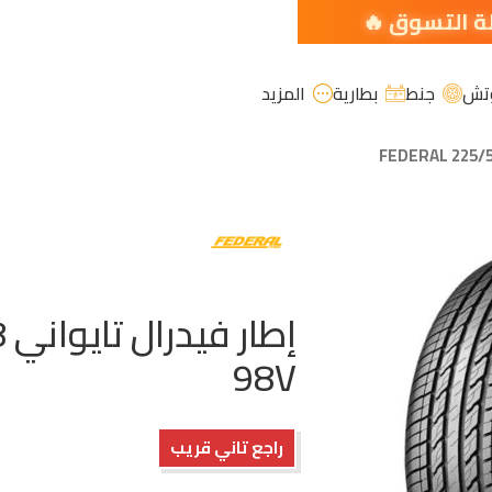
تش
جنط
بطارية
المزيد
إ
98V
راجع تاني قريب