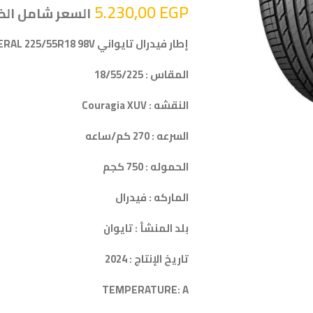
5.230,00
EGP
السعر شامل الض
إطار فيدرال تايواني FEDERAL 225/55R18 98V
المقاس : 18/55/225
النقشه : Couragia XUV
السرعه : 270 كم/ساعه
الحموله : 750 كجم
الماركه : فيدرال
بلد المنشأ : تايوان
تاريخ الإنتاج : 2024
TEMPERATURE: A