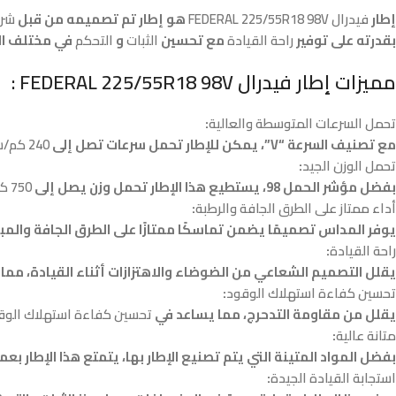
إطار
فيدرال FEDERAL 225/55R18 98V
هو إطار تم تصميمه من قبل
شرك
بقدرته على توفير
راحة القيادة
مع تحسين
الثبات
و
التحكم
في مختلف ال
مميزات إطار فيدرال FEDERAL 225/55R18 98V
:
تحمل السرعات المتوسطة والعالية
:
مع تصنيف السرعة “V”، يمكن للإطار تحمل سرعات تصل إلى
240 كم/ساعة
تحمل الوزن الجيد
:
بفضل مؤشر الحمل 98، يستطيع هذا الإطار تحمل وزن يصل إلى
750 كجم
أداء ممتاز على الطرق الجافة والرطبة
:
يوفر المداس تصميمًا يضمن تماسكًا ممتازًا على الطرق الجافة والمبل
راحة القيادة
:
يقلل التصميم الشعاعي من الضوضاء والاهتزازات أثناء القيادة، مما يع
تحسين كفاءة استهلاك الوقود
:
يقلل من مقاومة التدحرج، مما يساعد في
تحسين كفاءة استهلاك الوق
متانة عالية
:
بفضل المواد المتينة التي يتم تصنيع الإطار بها، يتمتع هذا الإطار 
استجابة القيادة الجيدة
: