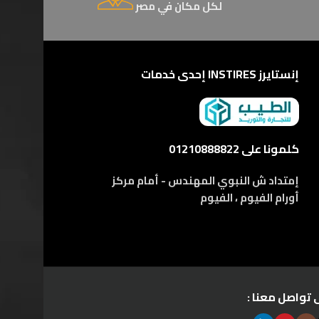
لكل مكان في مصر
إنستايرز INSTIRES إحدى خدمات
كلمونا على 01210888822
إمتداد ش النبوي المهندس - أمام مركز
أورام الفيوم ، الفيوم
 تواصل معنا :