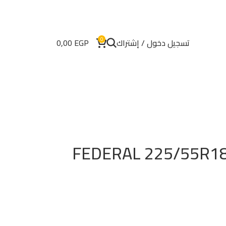
0
تسجيل دخول / إشتراك
EGP
0,00
طار فيدرال تايواني FEDERAL 225/55R18