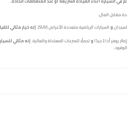
م في السيارة أثناء القيادة السريعة أو عند المنعطفات الحادة.
دة مقابل المال
.
لسيدان
و
السيارات الرياضية متعددة الأغراض (SUV)
. إنه خيار مثالي للق
إطار يوفر أداءً جيدًا
و
تحملًا للسرعات المعتدلة والعالية
. إنه مثالي للسيا
لوقود
.