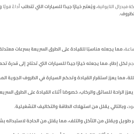
ة فيدرال التايوانية
، ويُعتبر خيارًا جيدًا للسيارات التي تتطلب
أداءً قويًا
و
ظروف.
، مما يجعله مناسبًا للقيادة على الطرق السريعة بسرعات معتدلة 
لكل إطار، مما يجعله خيارًا جيدًا للسيارات التي تحتاج إلى قدرة تح
لة، مما يعزز استقرار القيادة وتحكم السيارة في الظروف الجوية الم
زز الراحة للسائق والركاب، خصوصًا أثناء القيادة على الطرق السريعة
ود
، وبالتالي يقلل من استهلاك الطاقة والتكاليف التشغيلية.
بعمر طويل ويقلل من التآكل والتلف، مما يقلل من الحاجة لاستبداله ب