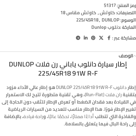
رمز المنتج:
51317
التصنيفات:
كاوتش
,
كاوتش مقاس 18
الوسوم:
DUNLOP
,
225/45R18
الماركة :
دنلوب Dunlop
مشاركة عبر :
الوصف
إطار سيارة دانلوب ياباني رن فلات DUNLOP
225/45R18 91W R-F
إطار
دانلوب DUNLOP 225/45R18 91W R-F
هو إطار عالي الأداء مزود
بتقنية
ران فلات (Run-Flat)
، وهي تقنية متطورة تتيح لك الاستمرار
في القيادة بعد فقدان الضغط أو تعرض الإطار للثقب دون الحاجة إلى
تغيير الإطار فورًا. هذا الإطار مناسب للعديد من السيارات الرياضية
والفاخرة التي تتطلب
أداءًا ممتازًا
،
تحكمًا عاليًا
، و
راحة قيادة
، بالإضافة
إلى راحة البال فيما يتعلق بالسلامة.