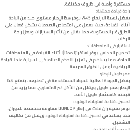
مستقرة وآمنة في ظروف مختلفة.
راحة قيادة محسّنة:
بفضل نسبة الارتفاع
45%
، يوفر هذا الإطار مستوى جيد من
الراحة
أثناء القيادة، حيث يعمل على امتصاص الصدمات بشكل فعال على
الطرق غير المستوية، مما يقلل من تأثير الاهتزازات ويعزز راحة
الركاب.
استقرار في المنعطفات:
تصميم المداس يوفر
استقرارًا ممتازًا
أثناء القيادة في المنعطفات
الحادة، مما يساهم في تعزيز
التحكم الديناميكي
للسيارة عند القيادة
الرياضية أو على الطرق السريعة.
عمر طويل للإطار:
بفضل الجودة العالية للمواد المستخدمة في تصنيعه، يتمتع هذا
الإطار بعمر طويل ويقلل من
التآكل غير المتساوي
، مما يزيد من
قيمته كاستثمار طويل الأمد.
تحسين كفاءة استهلاك الوقود:
توفر تقنية
ران فلات
في إطار DUNLOP مقاومة منخفضة للدوران،
مما يساعد في
تحسين كفاءة استهلاك الوقود
ويقلل من تكاليف
التشغيل.
الهدوء أثناء القيادة: