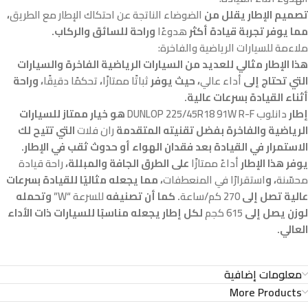
تصميم الإطار يقلل من
الضوضاء الناتجة عن احتكاك الإطار مع الطريق
،
مما يوفر تجربة قيادة أكثر
هدوءًا
وراحة للسائق والركاب.
ملاءمة للسيارات الرياضية والفاخرة:
هذا الإطار مثالي للعديد من السيارات الرياضية الفاخرة والسيارات
التي تحتاج إلى
أداء عالي
، حيث يوفر
ثباتًا ممتازًا
،
تحكمًا دقيقًا
، وراحة
أثناء القيادة بسرعات عالية.
إطار
دانلوب DUNLOP 225/45R18 91W R-F
هو خيار ممتاز للسيارات
الرياضية والفاخرة بفضل تقنيته المتقدمة
ران فلات
التي تتيح لك
الاستمرار في القيادة بعد فقدان الهواء أو حدوث ثقب في الإطار.
يوفر هذا الإطار
أداءً ممتازًا
على الطرق الجافة والمبللة،
راحة قيادة
محسّنة
، و
استقرارًا في المنعطفات
، مما يجعله مثاليًا للقيادة بسرعات
عالية تصل إلى
270 كم/ساعة
. كما أن تصنيفه
للسرعة “W”
وتحمله
لوزن يصل إلى
615 كجم
لكل إطار يجعله مناسبًا للسيارات ذات الأداء
العالي.
معلومات إضافية
More Products