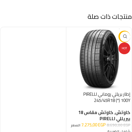
منتجات ذات صلة
-16%
HOT
إطار بريللي روماني PIRELLI
245/45R18 (*) 100Y
كاوتش
,
كاوتش مقاس 18
بيريللي PIRELLI
7.275,00
EGP
8.690,00
EGP
السعر
شامل الضريبة