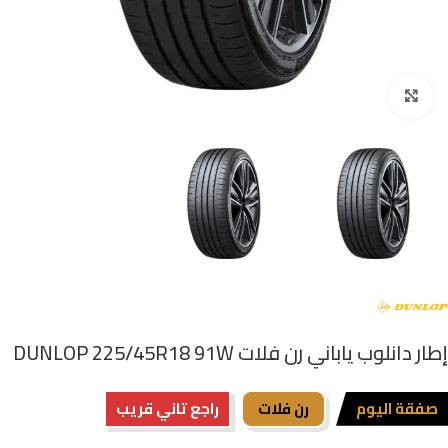
اضغط للتكبير
إطار دانلوب ياباني رن فلات DUNLOP 225/45R18 91W
صفقة اليوم
رن فلات
راجع تاني قريب