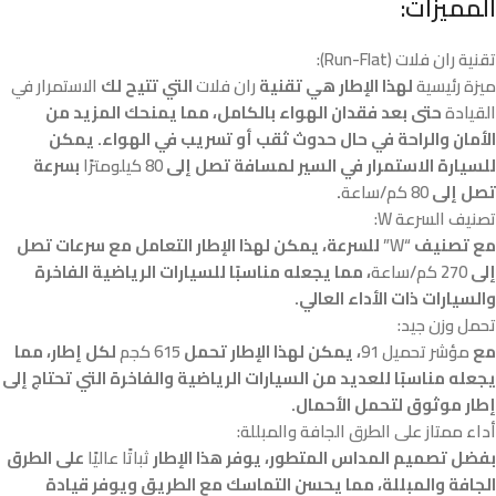
المميزات:
تقنية ران فلات (Run-Flat):
ميزة رئيسية
لهذا الإطار هي تقنية
ران فلات
التي تتيح لك
الاستمرار في
القيادة
حتى بعد فقدان الهواء بالكامل، مما يمنحك المزيد من
الأمان والراحة في حال حدوث ثقب أو تسريب في الهواء. يمكن
للسيارة الاستمرار في السير لمسافة تصل إلى
80 كيلومترًا
بسرعة
تصل إلى
80 كم/ساعة
.
تصنيف السرعة W:
مع تصنيف
“W”
للسرعة، يمكن لهذا الإطار التعامل مع سرعات تصل
إلى
270 كم/ساعة
، مما يجعله مناسبًا للسيارات الرياضية الفاخرة
والسيارات ذات الأداء العالي.
تحمل وزن جيد:
مع
مؤشر تحميل 91
، يمكن لهذا الإطار تحمل
615 كجم
لكل إطار، مما
يجعله مناسبًا للعديد من السيارات الرياضية والفاخرة التي تحتاج إلى
إطار موثوق لتحمل الأحمال.
أداء ممتاز على الطرق الجافة والمبللة:
بفضل تصميم المداس المتطور، يوفر هذا الإطار
ثباتًا عاليًا
على الطرق
الجافة والمبللة، مما يحسن التماسك مع الطريق ويوفر قيادة