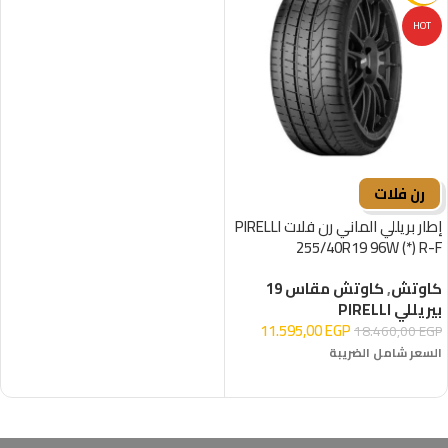
HOT
رن فلات
إطار بريللي الماني رن فلات PIRELLI
255/40R19 96W (*) R-F
كاوتش
,
كاوتش مقاس 19
بيريللي PIRELLI
11.595,00
EGP
18.460,00
EGP
السعر شامل الضريبة
إضافة إلى السلة