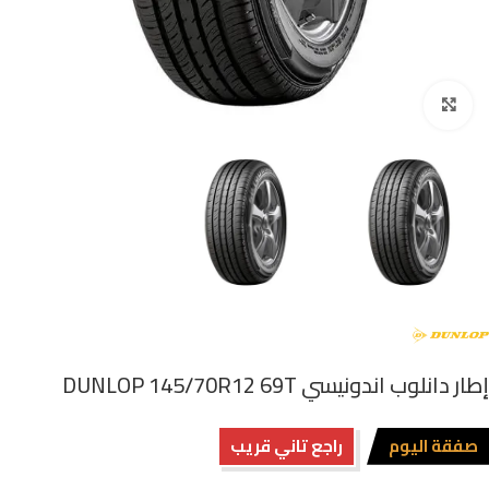
اضغط للتكبير
إطار دانلوب اندونيسي DUNLOP 145/70R12 69T
صفقة اليوم
راجع تاني قريب