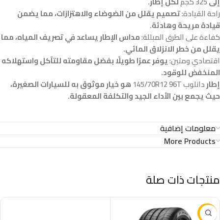
إلى
325 كجم
لكل إطار.
راحة القيادة:
تصميم يقلل من الضوضاء والاهتزازات، مما يضمن
قيادة مريحة وهادئة.
كفاءة على الطرق المبللة:
مداس الإطار يساعد في تصريف المياه، مما
يقلل من خطر الانزلاق المائي.
اقتصادي ومتين:
يوفر عمرًا طويلًا بفضل مقاومته للتآكل واستهلاكه
المنخفض للوقود.
إطار
دانلوب 145/70R12 96T
هو خيار موثوق به للسيارات الصغيرة،
حيث يجمع بين الأداء الجيد والتكلفة المعقولة.
معلومات إضافية
More Products
منتجات ذات صلة
-37%