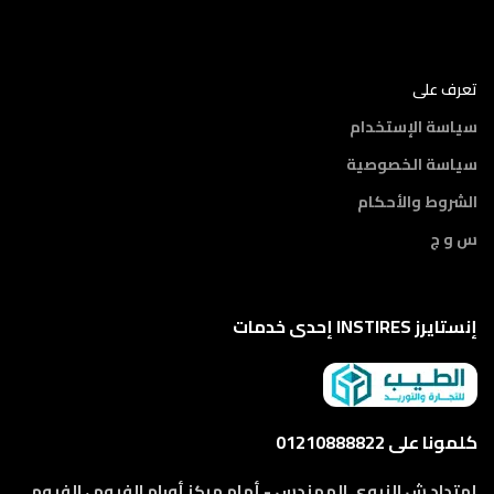
تعرف على
سياسة الإستخدام
سياسة الخصوصية
الشروط والأحكام
س و ج
إنستايرز INSTIRES إحدى خدمات
كلمونا على 01210888822
إمتداد ش النبوي المهندس - أمام مركز أورام الفيوم ، الفيوم