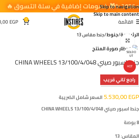
Skip to navigation
Skip to main content
0
القائمة
EGP
0,00
الرئيسية
جنوط
جنط مقاس 13
اضغط للتكبير
SOLD O
UT
جنط اسبور صيني CHINA WHEELS 13/100/4/048
HOT
راجع تاني قريب
5.530,00
EGP
السعر شامل الضريبة
جنط اسبور صيني CHINA WHEELS 13/100/4/048
8 بوصة
المقاس: 13