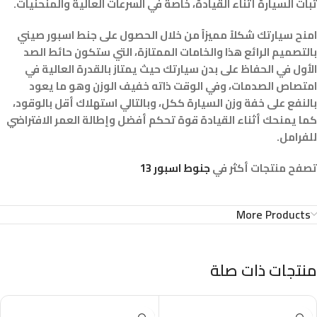
ثبات السيارة أثناء القيادة، خاصة في السرعات العالية والمنحنيات.
امنح سيارتك شكلاً مميزاً من خلال الحصول على جنط اسبور صيني
بالتصميم الرائع هذا والخامات الممتازة، التي ستكون حائط الصد
الأول في الحفاظ على بدن سيارتك حيث يمتاز بالقدرة العالية في
امتصاص الصدمات، وفي الوقت ذاته خفيف الوزن وهو ما يعود
بالنفع على خفة وزن السيارة ككل، وبالتالي استهلاك أقل بالوقود،
كما يمنحك أثناء القيادة قوة تحكم أفضل وإطالة العمر الافتراضي
للفرامل.
تصفح منتجات أكثر في
جنوط اسبور 13
More Products
منتجات ذات صلة