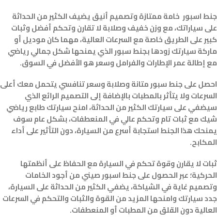
جنط اسبور خامة ممتازة وتصميم أنيق يضيف الكثير من الحداثة
على سياراتك، مع وزن خفيف وصلابة لا تقارن وتحكم أفضل وثبات
كبير على الطريق خاصة مع السرعات العالية، مهما كان موديل أو
ماركة سيارتك زودها بجنط سبور الذي يمنحها شكل جمالي رياضي
مع إطالة عمر الإطارات والفرامل وسعر هو الأفضل في السوق.
احصل على جنط سبور متانة وصلابة وسعر تنافسي يتحمل معك أعلى
السرعات ولا يتأثر بالمطبات بالإضافة إلى التصميم الرائع الذي
سيضفي على سيارتك الكثير من الحداثة، امنح سيارتك طابع رياضي
شيك مع ثبات تام وتحكم عالي في المنعطفات، بشكل عام سوف
يمنحك هذا الجنط استجابة أسرع من السيارة، دون التأثير على أداء
المكابح.
ثبات لا يقارن وقوة تحكم في السيارة مع الحفاظ على أنظمتها
الحركية؛ عبر الحصول على جنط اسبور صيني من أجود الخامات
وتصميم غاية في الشياكة، يضفي الكثير من الحداثة على السيارة،
جدد سيارتك وامنحها المزيد من القوة والثبات والتحكم في السرعات
العالية دون القلق من المطبات أو المنعطفات.