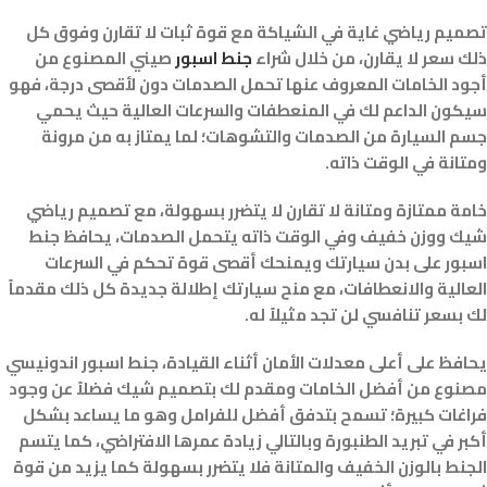
تصميم رياضي غاية في الشياكة مع قوة ثبات لا تقارن وفوق كل
ذلك سعر لا يقارن، من خلال شراء
جنط اسبور
صيني المصنوع من
أجود الخامات المعروف عنها تحمل الصدمات دون لأقصى درجة، فهو
سيكون الداعم لك في المنعطفات والسرعات العالية حيث يحمي
جسم السيارة من الصدمات والتشوهات؛ لما يمتاز به من مرونة
ومتانة في الوقت ذاته.
خامة ممتازة ومتانة لا تقارن لا يتضرر بسهولة، مع تصميم رياضي
شيك ووزن خفيف وفي الوقت ذاته يتحمل الصدمات، يحافظ جنط
اسبور على بدن سيارتك ويمنحك أقصى قوة تحكم في السرعات
العالية والانعطافات، مع منح سيارتك إطلالة جديدة كل ذلك مقدماً
لك بسعر تنافسي لن تجد مثيلاً له.
يحافظ على أعلى معدلات الأمان أثناء القيادة، جنط اسبور اندونيسي
مصنوع من أفضل الخامات ومقدم لك بتصميم شيك فضلاً عن وجود
فراغات كبيرة؛ تسمح بتدفق أفضل للفرامل وهو ما يساعد بشكل
أكبر في تبريد الطنبورة وبالتالي زيادة عمرها الافتراضي، كما يتسم
الجنط بالوزن الخفيف والمتانة فلا يتضرر بسهولة كما يزيد من قوة