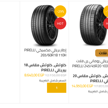
-29%
-
HOT
إطار بريللي مكسيكي PIRELLI
 فلات
265/60R18 110H
بريللي روماني رن فلات
كاوتش
,
كاوتش مقاس 18
PIRELLI 245/45R20 10
بيريللي PIRELLI
(
8.640,00
EGP
12.150,00
EGP
تش
,
كاوتش مقاس 20
PIRELL
السعر شامل الضريبة
14.950,00
EGP
17.855,
إضافة إلى السلة
 شامل الضريبة
ة إلى السلة