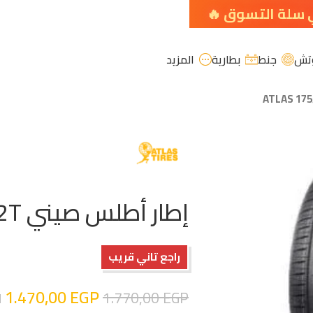
تش
جنط
بطارية
المزيد
إطار أطلس صيني ATLAS 175/70R13 82T
راجع تاني قريب
1.470,00
EGP
1.770,00
EGP
ا