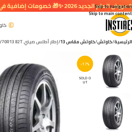
🎁 خصومات إضافية في سلة التسوق 🔥
Skip to navigation
Skip to main content
كاو
الرئيسية
كاوتش
كاوتش مقاس 13
إطار أطلس صيني ATLAS 175/70R13 82T
-17%
SOLD O
UT