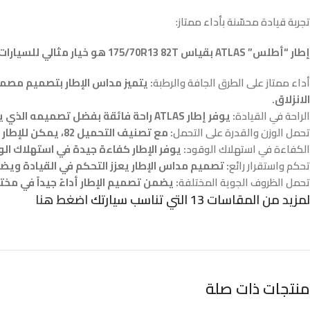
تجربة قيادة محسّنة بأداء ممتاز:
إطار “أطلس” ATLAS بقياس 175/70R13 82T هو خيار مثالي للسيارات التي تتطلب أداءً عالياً في مختلف الظروف. يتميز هذا الإطار بعدد من المزايا التي تجعله بديلاً ممتازاً:
أداء ممتاز على الطرق الجافة والرطبة
: يتميز مداس الإطار بتصميم مصمم
الانزلاق.
الراحة في القيادة
: يوفر إطار ATLAS راحة فائقة بفضل تصميمه الذي يقلل الاهتزازات والضوضاء، مما يجعل القيادة أكثر سلاسة وهدوءاً.
تحمل الوزن والقدرة على التحمل
: مع تصنيف التحميل 82، يمكن للإطار تحمل وزن يصل إلى 475 كجم لكل عجلة، مما يجعله مناسباً للسيارات الصغيرة والمتوسطة.
الكفاءة في استهلاك الوقود
: يوفر الإطار كفاءة جيدة في استهلاك ا
تحكم واستقرار رائع
: تصميم مداس الإطار يعزز التحكم في القيادة ويضمن
تحمل الظروف الجوية المختلفة
: يضمن تصميم الإطار أداءً جيداً في مخت
لمزيد من المقاسات 13 التي تناسب سيارتك
اضغط هنا
منتجات ذات صلة