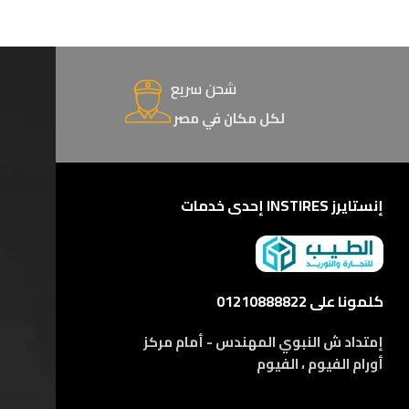
شحن سريع
لكل مكان في مصر
إنستايرز INSTIRES إحدى خدمات
كلمونا على 01210888822
إمتداد ش النبوي المهندس - أمام مركز
أورام الفيوم ، الفيوم