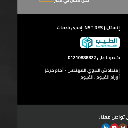
لكل مكان في مصر
إنستايرز INSTIRES إحدى خدمات
كلمونا على 01210888822
إمتداد ش النبوي المهندس - أمام مركز
أورام الفيوم ، الفيوم
 تواصل معنا :