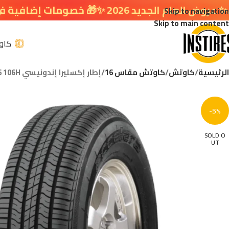
 خصومات إضافية في سلة التسوق 🔥
Skip to navigation
Skip to main content
كاو
الرئيسية
كاوتش
كاوتش مقاس 16
إطار إكسليرا إندونيسي ACCELERA 235/70R16 106H
-5%
SOLD O
UT