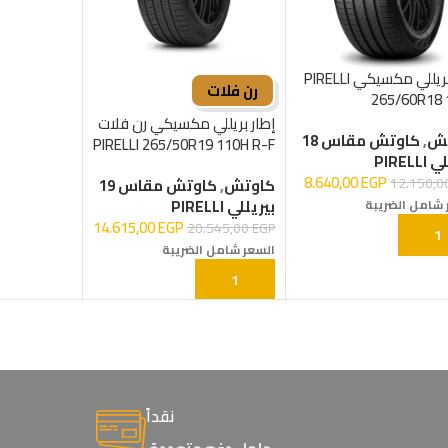
إطار بريللي مكسيكي PIRELLI
رن فلات
265/60R18 
إطار بريللي مكسيكي رن فلات
تش
,
كاوتش مقاس 18
PIRELLI 265/50R19 110H R-F
PIRELL
8.640,00
EGP
12.150,
كاوتش
,
كاوتش مقاس 19
بيريللي PIRELLI
 شامل الضريبة
14.615,00
EGP
20.545,00
EGP
ة إلى السلة
السعر شامل الضريبة
إضافة إلى السلة
نقداً