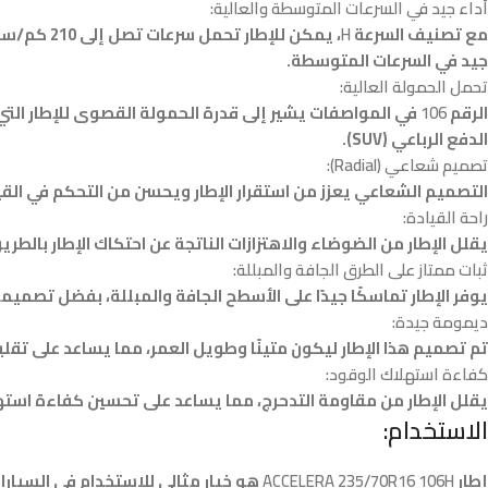
أداء جيد في السرعات المتوسطة والعالية:
مع تصنيف السرعة
H
جيد في السرعات المتوسطة.
تحمل الحمولة العالية:
الرقم
106
الدفع الرباعي (SUV).
تصميم شعاعي (Radial):
التصميم الشعاعي يعزز من استقرار الإطار ويحسن من التحكم في القيا
راحة القيادة:
يقلل الإطار من الضوضاء والاهتزازات الناتجة عن احتكاك الإطار بالطر
ثبات ممتاز على الطرق الجافة والمبللة:
يوفر الإطار تماسكًا جيدًا على الأسطح الجافة والمبللة، بفضل تصمي
ديمومة جيدة:
تم تصميم هذا الإطار ليكون متينًا وطويل العمر، مما يساعد على تقل
كفاءة استهلاك الوقود:
يقلل الإطار من مقاومة التدحرج، مما يساعد على تحسين كفاءة استهل
الاستخدام:
إطار
ACCELERA 235/70R16 106H