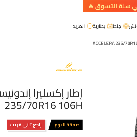
تش
جنط
بطارية
المزيد
235/70R16 106H
صفقة اليوم
راجع تاني قريب