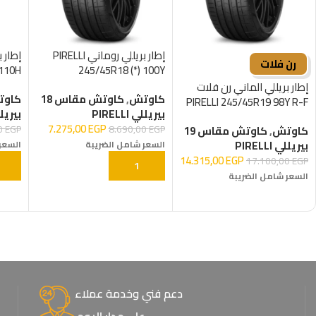
إطار بريللي روماني PIRELLI
رن فلات
110H
245/45R18 (*) 100Y
إطار بريللي الماني رن فلات
كاوتش
,
كاوتش مقاس 18
كاو
PIRELLI 245/45R19 98Y R-F
بيريللي PIRELLI
بيريللي I
7.275,00
EGP
00
EGP
8.690,00
EGP
كاوتش
,
كاوتش مقاس 19
بيريللي PIRELLI
السعر شامل الضريبة
السعر
14.315,00
EGP
17.100,00
EGP
إضافة إلى السلة
إضاف
السعر شامل الضريبة
إضافة إلى السلة
دعم فني وخدمة عملاء