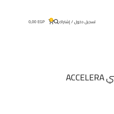
0
تسجيل دخول / إشتراك
EGP
0,00
إطار إكسليرا إندونيسي ACCELERA