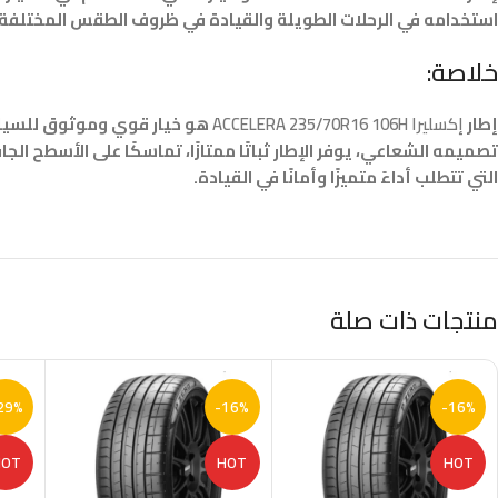
استخدامه في الرحلات الطويلة والقيادة في ظروف الطقس المختلفة.
خلاصة:
إطار
إكسليرا ACCELERA 235/70R16 106H
هو خيار قوي وموثوق للسيارات
التي تتطلب أداءً متميزًا وأمانًا في القيادة.
منتجات ذات صلة
29%
-16%
-16%
HOT
HOT
HOT