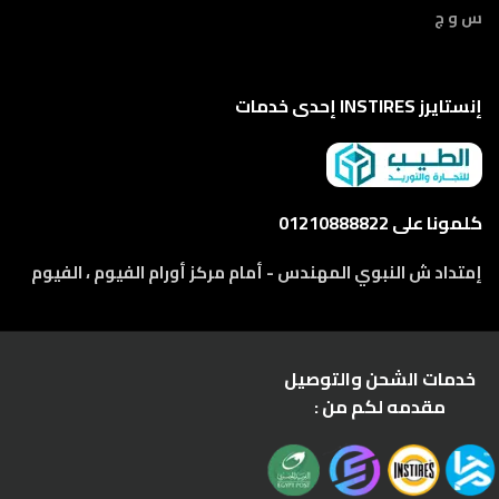
س و ج
إنستايرز INSTIRES إحدى خدمات
كلمونا على 01210888822
إمتداد ش النبوي المهندس - أمام مركز أورام الفيوم ، الفيوم
خدمات الشحن والتوصيل
مقدمه لكم من :