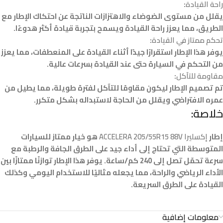
راحة القيادة
:
يقلل من مستوى الضوضاء والاهتزازات الناتجة عن احتكاك الإطار مع
الطريق، مما يعزز راحة القيادة ويسمح بتجربة قيادة أكثر هدوءًا.
تحكم ممتاز في القيادة
:
يوفر هذا الإطار استقرارًا جيدًا أثناء القيادة على المنعطفات، مما يعزز
من التحكم في السيارة حتى عند القيادة بسرعات عالية.
مقاومة للتآكل
:
تم تصميم الإطار ليكون مقاومًا للتآكل لفترة طويلة، مما يطيل من
عمره الافتراضي ويقلل من الحاجة لاستبداله بشكل متكرر.
خلاصة:
إطار
إكسليرا ACCELERA 205/55R15 88V
هو خيار ممتاز للسيارات
المتوسطة التي تحتاج إلى أداء جيد على الطرق الجافة والرطبة مع
سرعة تحمّل تصل إلى 240 كم/ساعة. يوفر هذا الإطار توازنًا ممتازًا بين
الأداء الرياضي والراحة، مما يجعله مثاليًا للاستخدام اليومي وكذلك
القيادة على الطرق السريعة.
معلومات إضافية