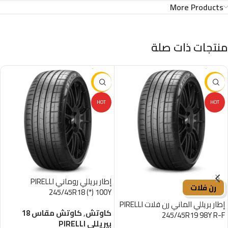
More Products
منتجات ذات صلة
-16%
-16%
HOT
HOT
إطار بريللي روماني PIRELLI
رن فلات
245/45R18 (*) 100Y
إطار بريللي الماني رن فلات PIRELLI
كاوتش
,
كاوتش مقاس 18
245/45R19 98Y R-F
بيريللي PIRELLI