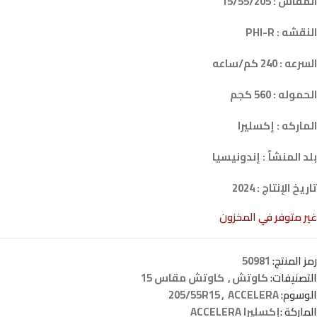
المقاس : 15/55/205
النقشه : PHI-R
السرعه : 240 كم/ساعه
الحموله : 560 كجم
الماركه : إكسليرا
بلد المنشأ : إندونيسيا
تاريخ الإنتاج : 2024
غير متوفر في المخزون
رمز المنتج:
50981
التصنيفات:
كاوتش
,
كاوتش مقاس 15
الوسوم:
ACCELERA
,
205/55R15
الماركة :
إكسليرا ACCELERA