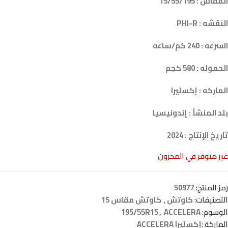
المقاس : 15/55/195
النقشه : PHI-R
السرعه : 240 كم/ساعه
الحموله : 580 كجم
الماركه : إكسليرا
بلد المنشأ : إندونيسيا
تاريخ الإنتاج : 2024
غير متوفر في المخزون
رمز المنتج:
50977
التصنيفات:
كاوتش
,
كاوتش مقاس 15
الوسوم:
ACCELERA
,
195/55R15
الماركة :
إكسليرا ACCELERA