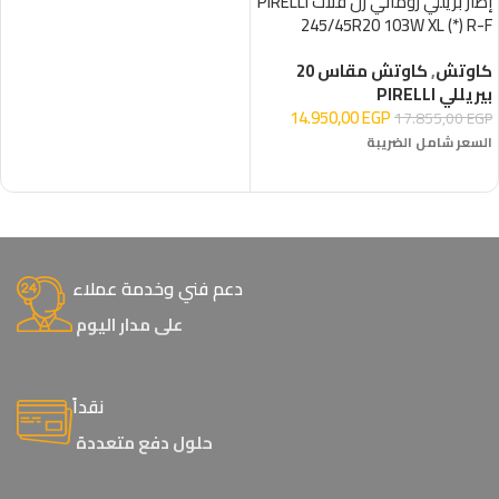
إطار بريللي روماني رن فلات PIRELLI
245/45R20 103W XL (*) R-F
كاوتش
,
كاوتش مقاس 20
بيريللي PIRELLI
14.950,00
EGP
17.855,00
EGP
السعر شامل الضريبة
إضافة إلى السلة
دعم فني وخدمة عملاء
على مدار اليوم
نقداً
حلول دفع متعددة