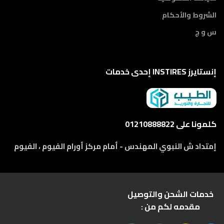
الشروط والأحكام
س و ج
إنستايرز INSTIRES إحدى خدمات
كلمونا على 01210888822
إمتداد ش النبوي المهندس - أمام مركز أورام الفيوم ، الفيوم
خدمات الشحن والتوصيل
مقدمه لكم من :