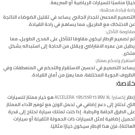
خيارًا مناسبًا للسيارات الرياضية أو السريعة.
راحة قيادة محسّنة
:
التصميم المحسن للجدار الجانبي يساعد في تقليل الضوضاء الناتجة
عن الاحتكاك مع الطريق، مما يساهم في راحة القيادة.
مقاومة التآكل
:
تم تصميم الإطار ليكون مقاومًا للتآكل على المدى الطويل، مما
يطيل من عمره الافتراضي ويقلل من الحاجة إلى استبداله بشكل
متكرر.
استقرار وتحكم ممتاز
:
يساعد التصميم في تحسين الاستقرار والتحكم في المنعطفات وفي
الظروف الجوية المختلفة، مما يعزز من أمان القيادة.
خلاصة:
إطار
إكسليرا ACCELERA 195/55R15 89V XL
هو خيار ممتاز للسيارات
التي تحتاج إلى دعم إضافي في تحمل الوزن مع توفير الأداء الممتاز
على الطرق الجافة والرطبة. إذا كنت تمتلك سيارة تحتاج إلى قدرة
تحميل إضافية (مثل السيارات ذات الحمولة الثقيلة أو سيارات
العائلة)، فإن هذا الإطار سيكون خيارًا مثاليًا.