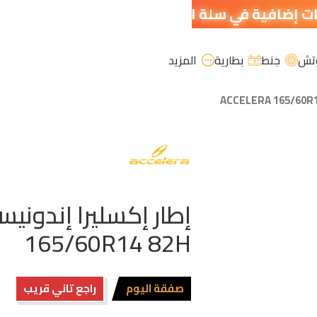
تش
جنط
بطارية
المزيد
165/60R14 82H
صفقة اليوم
راجع تاني قريب