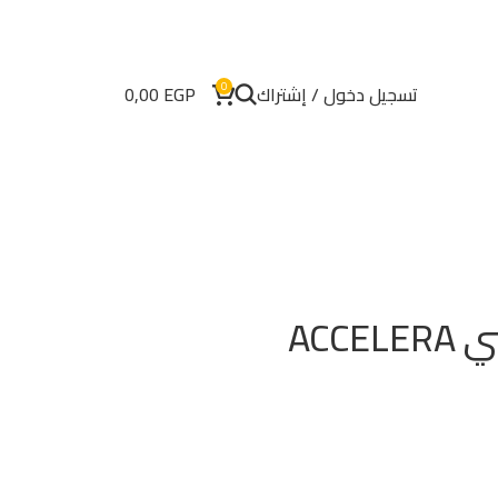
0
تسجيل دخول / إشتراك
EGP
0,00
إطار إكسليرا إندونيسي ACCELERA