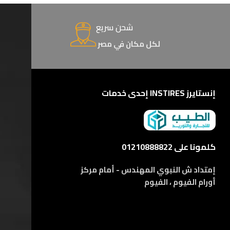
شحن سريع
لكل مكان في مصر
إنستايرز INSTIRES إحدى خدمات
كلمونا على 01210888822
إمتداد ش النبوي المهندس - أمام مركز
أورام الفيوم ، الفيوم