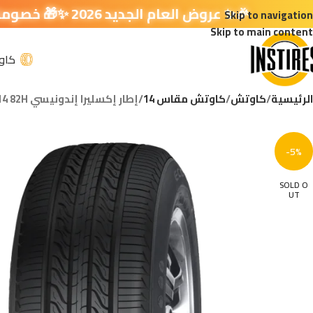
🎉✨ عروض العام الجديد 2026 ✨🎁 خصومات إضافية في سلة التسوق 🔥
Skip to navigation
Skip to main content
كاو
الرئيسية
كاوتش
كاوتش مقاس 14
إطار إكسليرا إندونيسي ACCELERA 165/60R14 82H
-5%
SOLD O
UT