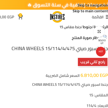
Skip to navigation
Skip to main content
0
القائمة
EGP
0,00
الرئيسية
جنوط
جنط مقاس 15
اضغط للتكبير
SOLD O
UT
جنط اسبور صيني 15/114/4/475 CHINA WHEELS
HOT
راجع تاني قريب
6.810,00
EGP
السعر شامل الضريبة
جنط اسبور صيني 15/114/4/475 CHINA WHEELS
المقاس: 15
الابعاد: 114/4