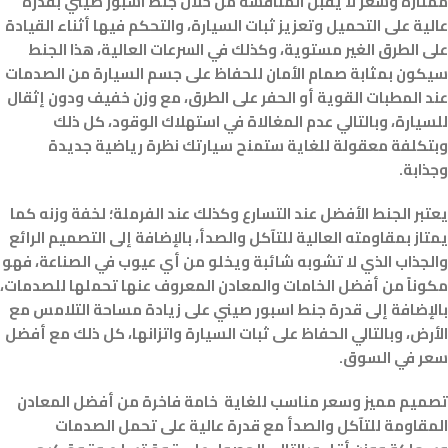
ممتازة وسعر لا يقبل المنافسة من خلال جنط اسبور صيني بقدرة
عالية على التحميل وتعزيز ثبات السيارة، والتحكم فيها أثناء القيادة
على الطرق الغير مستوية، وكذلك في السرعات العالية، هذا الجنط
سيكون بمثابة صمام الأمان للحفاظ على جسم السيارة من الصدمات
عند المطبات القوية أو الحفر على الطرق، مع وزن خفيف ودون إثقال
للسيارة، وبالتالي عدم المغالاة في استهلاك الوقود، كل ذلك
وبتكلفة معقولة للغاية ستمنح سيارتك نظرة رياضية جديدة
وجذابة.
يعتبر الجنط الأفضل عند التسارع وكذلك عند الفرملة؛ لخفة وزنه كما
يمتاز بمقاومته العالية للتآكل والصدأ، بالإضافة إلى التصميم الرائع
والجذاب الذي لا تشوبه شائبة ويخلو من أي عيوب في الصناعة، فهو
مكوناً من أفضل الخامات والمعادن المعروف عنها تحملها للصدمات،
بالإضافة إلى قدرة جنط اسبور صيني على زيادة مساحة التلامس مع
الأرض، وبالتالي الحفاظ على ثبات السيارة واتزانها، كل ذلك مع أفضل
سعر في السوق.
تصميم مميز وسعر مناسب للغاية خامة فاخرة من أفضل المعادن
المقاومة للتآكل والصدأ مع قدرة عالية على تحمل الصدمات