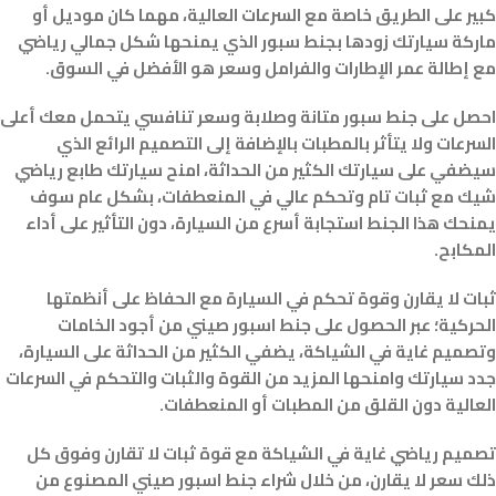
كبير على الطريق خاصة مع السرعات العالية، مهما كان موديل أو
ماركة سيارتك زودها بجنط سبور الذي يمنحها شكل جمالي رياضي
مع إطالة عمر الإطارات والفرامل وسعر هو الأفضل في السوق.
احصل على جنط سبور متانة وصلابة وسعر تنافسي يتحمل معك أعلى
السرعات ولا يتأثر بالمطبات بالإضافة إلى التصميم الرائع الذي
سيضفي على سيارتك الكثير من الحداثة، امنح سيارتك طابع رياضي
شيك مع ثبات تام وتحكم عالي في المنعطفات، بشكل عام سوف
يمنحك هذا الجنط استجابة أسرع من السيارة، دون التأثير على أداء
المكابح.
ثبات لا يقارن وقوة تحكم في السيارة مع الحفاظ على أنظمتها
الحركية؛ عبر الحصول على جنط اسبور صيني من أجود الخامات
وتصميم غاية في الشياكة، يضفي الكثير من الحداثة على السيارة،
جدد سيارتك وامنحها المزيد من القوة والثبات والتحكم في السرعات
العالية دون القلق من المطبات أو المنعطفات.
تصميم رياضي غاية في الشياكة مع قوة ثبات لا تقارن وفوق كل
ذلك سعر لا يقارن، من خلال شراء جنط اسبور صيني المصنوع من