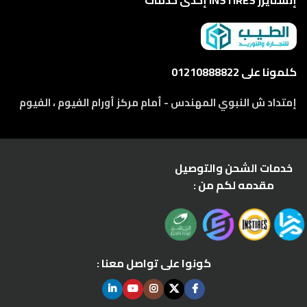
إنستايرز INSTIRES إحدى خدمات
كلمونا على 01210888822
إمتداد ش النبوي المهندس - أمام مركز أورام الفيوم ، الفيوم
خدمات الشحن والتوصيل
مقدمه لكم من :
كونوا على تواصل معنا :