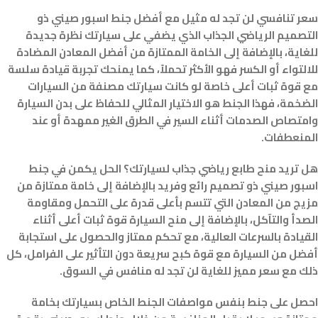
سعر تنافسي لن تجد له مثيل مع أفضل جنط اسبور صيني ذو
التصميم الرياضي الجذاب الذي يضفي على سيارتك نظرة جديدة
للغاية، بالإضافة إلى الخامة الممتازة من أفضل المعادن المضادة
للالتواء أو الكسر فهو الأكثر تحملاً، كما يمنحك تجربة قيادة سلسة
مع قوة ثبات أعلى خاصة لو كانت سيارتك مصنفة من السيارات
الضخمة، فهذا الجنط هو الاختيار المثالي للحفاظ على بدن السيارة
وامتصاص الصدمات أثناء السير في الطرق الغير ممهدة أو عند
المنعطفات.
هل تريد منح طابع رياضي جذاب لسيارتك؟ الحل يكمن في جنط
اسبور صيني ذو تصميم رائع وفريد بالإضافة إلى خامة ممتازة من
مزيج من المعادن التي تتسم بأعلى قدرة على التحمل ومقاومة
الصدأ والتآكل، بالإضافة إلى منح السيارة قوة ثبات أعلى أثناء
القيادة بالسرعات العالية، مع تحكم ممتاز والحصول على استجابة
أفضل من السيارة مع قوة كبح سريعة دون التأثير على الفرامل، كل
ذلك مع سعر مميز للغاية لن تجد له منافس في السوق.
احصل على جنط بنفس مواصفات الجنط الخاص بسيارتك بخامة