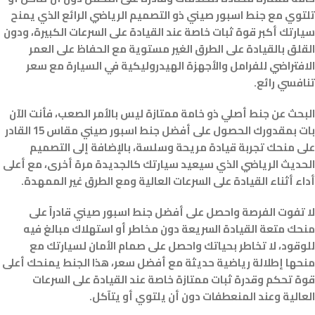
تلتوي مع جنط اسبور صيني ذو التصميم الرياضي الرائع الذي يمنح
سيارتك أكبر قوة ثبات خاصة عند القيادة على السرعات الكبيرة، ودون
القلق بالقيادة على الطرق الغير مستوية مع الحفاظ على العمر
الافتراضي للفرامل والأجهزة الهيدروليكية في السيارة مع سعر
تنافسي رائع.
البحث عن جنط أصلي ذو خامة ممتازة ليس بالأمر الصعب، فأنت الآن
بات بمقدورك الحصول على أفضل جنط اسبور صيني مقاس 15 القادر
على منحك تجربة قيادة مريحة وسلسة، بالإضافة إلى التصميم
الحديث الرياضي الذي سيعيد سيارتك كالجديدة مرة أخرى، مع أعلى
أداء أثناء القيادة على السرعات العالية ومع الطرق غير الممهدة.
لا تفوت الفرصة واحصل على أفضل جنط اسبور صيني قادراً على
منحك متعة القيادة السريعة دون مخاطر أو استهلاك مبالغ فيه
للوقود، لا تخاطر بحياتك واحصل على صمام الأمان لسيارتك مع
منحها إطلالة رياضية حديثة مع أفضل سعر، هذا الجنط يمنحك أعلى
قوة تحكم وقدرة ثبات ممتازة خاصة عند القيادة على السرعات
العالية وعند المنعطفات دون أن يلتوي أو يتآكل.