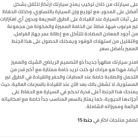
على سيارتك من خلال تركيب يمنح سيارتك ارتكاز للثقل بشكل
أفضل على المحور، مع توزيع وزن السيارة بالتساوي، وكذلك الحفاظ
على ثبات السيارة عند القيادة على الطرق السريعة وبدون أي اهتزازات
غير مرغوب فيها، فضلاً عن الخامة المميزة والمكونة من مجموعة
من أجود المعادن المضادة للتآكل مع إطالة عمر جهاز الفرامل،
والتقليل من استهلاك الوقود ويمكنك الحصول على هذا الجنط
المميز بأفضل سعر.
امنح سيارتك مظهراً جديداً ذو التصميم الرياضي الشيك والمميز
أيضا، فهذا هو مرادك لو كنت تريد خامة ممتازة مع أكبر قدر من
التحمل والصلابة خاصة عند المطبات والحفر والقيادة في الطرق غير
المستوية، لا تشغل بالك بعد الآن عند القيادة بالسرعات العالية، حيث
يمنحك هذا الجنط أعلى قدرة تحكم في السيارة مع الحفاظ على
أجزاءها الحيوية، كما يمتاز بالسعر المناسب جداً خاصة مع امكانياته
الرائعة ومميزاته الشاملة.
تصفح منتجات اكثر في
جنط 15