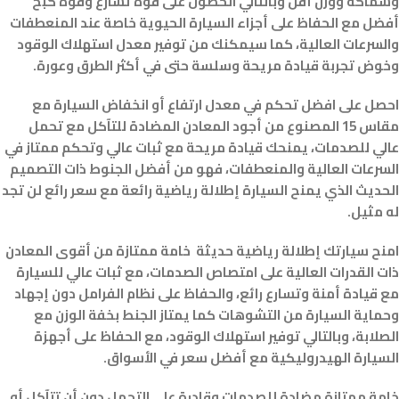
وسماكة ووزن أقل وبالتالي الحصول على قوة تسارع وقوة كبح
أفضل مع الحفاظ على أجزاء السيارة الحيوية خاصة عند المنعطفات
والسرعات العالية، كما سيمكنك من توفير معدل استهلاك الوقود
وخوض تجربة قيادة مريحة وسلسة حتى في أكثر الطرق وعورة.
احصل على افضل تحكم في معدل ارتفاع أو انخفاض السيارة مع
مقاس 15 المصنوع من أجود المعادن المضادة للتآكل مع تحمل
عالي للصدمات، يمنحك قيادة مريحة مع ثبات عالي وتحكم ممتاز في
السرعات العالية والمنعطفات، فهو من أفضل الجنوط ذات التصميم
الحديث الذي يمنح السيارة إطلالة رياضية رائعة مع سعر رائع لن تجد
له مثيل.
امنح سيارتك إطلالة رياضية حديثة خامة ممتازة من أقوى المعادن
ذات القدرات العالية على امتصاص الصدمات، مع ثبات عالي للسيارة
مع قيادة أمنة وتسارع رائع، والحفاظ على نظام الفرامل دون إجهاد
وحماية السيارة من التشوهات كما يمتاز الجنط بخفة الوزن مع
الصلابة، وبالتالي توفير استهلاك الوقود، مع الحفاظ على أجهزة
السيارة الهيدروليكية مع أفضل سعر في الأسواق.
خامة ممتازة مضادة للصدمات وقادرة على التحمل دون أن تتآكل أو