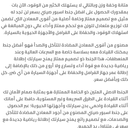
متانة وخفة وزن وبالتالي لا يستهلك الكثير من الوقود، الآن بات
بمقدورك الحصول على افضل جنط اسبور صيني بسعر لن تجد له
مثيل مع تصميم ممتاز وخامة أصلية من أقوى المعادن التي تضمن
لك توزيع متعادل للوزن مع تحكم ممتاز وأداء عالي دون المبالغة في
استهلاك الوقود، والحفاظ على الفرامل والأجهزة الحيوية بالسيارة.
مصنوع من أقوى المعادن المضادة للتآكل والصدأ فهو أفضل جنط
يمكنك القيادة معه بسلاسة خاصة مع السرعات العالية وعند
المنعطفات، هذا الجنط ذو تصميم ممتاز يمنح سيارتك إطلالة
رياضية جديدة مع قوة أداء وتسارع ولا أروع من ذلك بالإضافة إلى
إطالة عمر جهاز الفرامل والحفاظ على أجهزة السيارة من أي ضرر، كل
ذلك وبأفضل سعر.
الجنط الاصلي المتين ذو الخامة الممتازة هو بمثابة صمام الأمان لك
أثناء القيادة على الطرق السريعة وغير المستوية، حافظ على أمانك
أثناء القيادة واحمي بدن سيارتك وأجهزتها الحيوية؛ عبر الحصول
على جنط اسبور صيني المصنوع من أجود المعادن المضادة للتآكل
والصدمات، مع تصميم رائع يمنح سيارتك إطلالة رياضية جديدة مع
سعر في متناول يد الجميع.