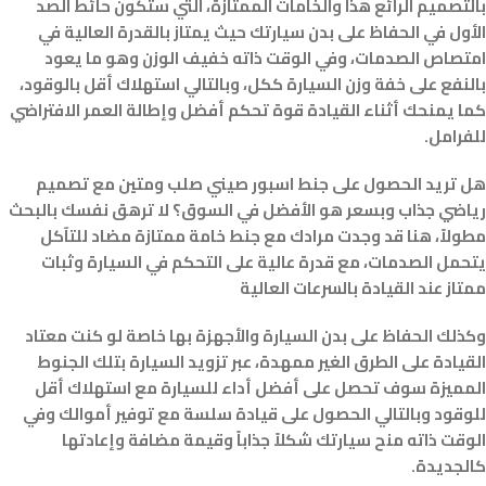
بالتصميم الرائع هذا والخامات الممتازة، التي ستكون حائط الصد
الأول في الحفاظ على بدن سيارتك حيث يمتاز بالقدرة العالية في
امتصاص الصدمات، وفي الوقت ذاته خفيف الوزن وهو ما يعود
بالنفع على خفة وزن السيارة ككل، وبالتالي استهلاك أقل بالوقود،
كما يمنحك أثناء القيادة قوة تحكم أفضل وإطالة العمر الافتراضي
للفرامل.
هل تريد الحصول على جنط اسبور صيني صلب ومتين مع تصميم
رياضي جذاب وبسعر هو الأفضل في السوق؟ لا ترهق نفسك بالبحث
مطولاً، هنا قد وجدت مرادك مع جنط خامة ممتازة مضاد للتآكل
يتحمل الصدمات، مع قدرة عالية على التحكم في السيارة وثبات
ممتاز عند القيادة بالسرعات العالية
وكذلك الحفاظ على بدن السيارة والأجهزة بها خاصة لو كنت معتاد
القيادة على الطرق الغير ممهدة، عبر تزويد السيارة بتلك الجنوط
المميزة سوف تحصل على أفضل أداء للسيارة مع استهلاك أقل
للوقود وبالتالي الحصول على قيادة سلسة مع توفير أموالك وفي
الوقت ذاته منح سيارتك شكلاً جذاباً وقيمة مضافة وإعادتها
كالجديدة.