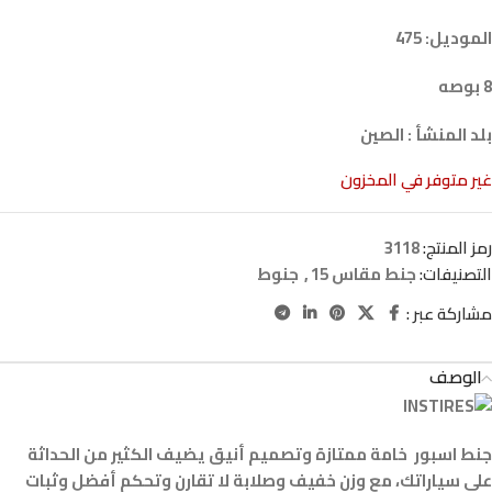
الموديل: 475
8 بوصه
بلد المنشأ : الصين
غير متوفر في المخزون
رمز المنتج:
3118
التصنيفات:
جنط مقاس 15
,
جنوط
مشاركة عبر :
الوصف
جنط اسبور خامة ممتازة وتصميم أنيق يضيف الكثير من الحداثة
على سياراتك، مع وزن خفيف وصلابة لا تقارن وتحكم أفضل وثبات