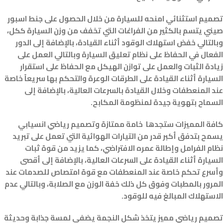
تصميم استثنائي امنحه للسيارة من خلال الحصول على جنط اسبور
صيني يتسم بالكثير من الفراغات التي تخفف من وزن السيارة ككل،
وبالتالي خفض استهلاك الوقود أثناء القيادة، بالإضافة إلى الدور
الفعال في الحفاظ على نظام تعليق السيارة وبالتالي العمل على
زيادة الثبات والعمل على توازن الهيكل مع الحفاظ على استقرار
السيارة أثناء القيادة على الطرقات الوعرة والتحكم بها سريعاً خاصة
عند المنعطفات وخلال القيادة بالسرعات العالية، بالإضافة إلى
السماح بتهوية جيدة لمنظومة المكابح.
كافة المميزات ستجدها خامة ممتازة وتصميم رياضي انسيابي
يسمح بتدفق أكبر قدر من التيارات الهوائية التي تعمل على تبريد
نظام الفرامل وإطالة عمره الافتراضي، كما يزيد من قوة ثبات
السيارة أثناء القيادة على السرعات العالية، بالإضافة إلى أقصى
وأسرع تحكم خاصة عند المنعطفات مع قوة امتصاص للصدمات عند
المرور بالمطبات وفوق كل ذلك خفة الوزن مع الصلابة، وبالتالي عدم
الاستهلاك المبالغ فيه للوقود.
تصميم رياضي مميز يتخذ شكل النجمة يضفي لمسة جذابة وحديثة