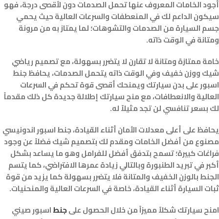
أجود الخامات المعروف عنها تحمل الصدمات دون لأقصى درجة، فهو
سيكون الداعم لك في المنعطفات والسرعات العالية حيث يحمي
جسم السيارة من الصدمات والتشوهات؛ لما يمتاز به من مرونة
ومتانة في الوقت ذاته.
خامة ممتازة ومتانة لا تقارن لا يتضرر بسهولة، مع تصميم رياضي
شيك ووزن خفيف وفي الوقت ذاته يتحمل الصدمات، يحافظ جنط
اسبور على بدن سيارتك ويمنحك أقصى قوة تحكم في السرعات
العالية والانعطافات، مع منح سيارتك إطلالة جديدة كل ذلك مقدماً
لك بسعر تنافسي لن تجد مثيلاً له.
يحافظ على أعلى معدلات الأمان أثناء القيادة، جنط اسبور اندونيسي
مصنوع من أفضل الخامات ومقدم لك بتصميم شيك فضلاً عن وجود
فراغات كبيرة؛ تسمح بتدفق أفضل للفرامل وهو ما يساعد بشكل
أكبر في تبريد الطنبورة وبالتالي زيادة عمرها الافتراضي، كما يتسم
الجنط بالوزن الخفيف والمتانة فلا يتضرر بسهولة كما يزيد من قوة
ثبات السيارة أثناء القيادة، خاصة في السرعات العالية والمنحنيات.
امنح سيارتك شكلاً مميزاً من خلال الحصول على
جنط
اسبور صيني