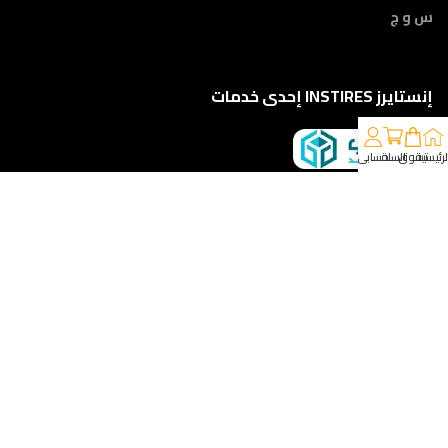
س و ج
إنستايرز INSTIRES إحدى خدمات
لرئيسية
تسوق
السلة
حسابي
كلمونا على 01210888822
إمتداد ش النبوي المهندس - أمام مركز أورام الفيوم ، الفيوم
خدمات الشحن والتوصيل
مقدمه لكم من :