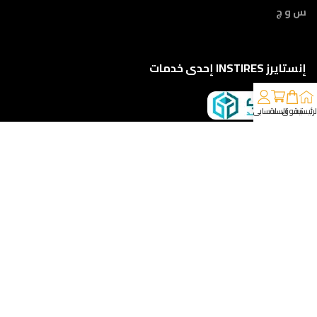
س و ج
إنستايرز INSTIRES إحدى خدمات
لرئيسية
تسوق
السلة
حسابي
كلمونا على 01210888822
إمتداد ش النبوي المهندس - أمام مركز أورام الفيوم ، الفيوم
خدمات الشحن والتوصيل
مقدمه لكم من :