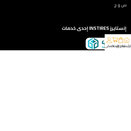
س و ج
إنستايرز INSTIRES إحدى خدمات
لرئيسية
تسوق
السلة
حسابي
كلمونا على 01210888822
إمتداد ش النبوي المهندس - أمام مركز أورام الفيوم ، الفيوم
خدمات الشحن والتوصيل
مقدمه لكم من :