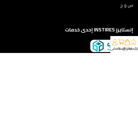
س و ج
إنستايرز INSTIRES إحدى خدمات
لرئيسية
تسوق
السلة
حسابي
كلمونا على 01210888822
إمتداد ش النبوي المهندس - أمام مركز أورام الفيوم ، الفيوم
خدمات الشحن والتوصيل
مقدمه لكم من :