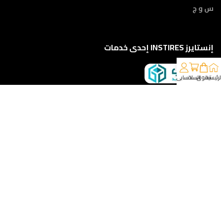
س و ج
إنستايرز INSTIRES إحدى خدمات
لرئيسية
تسوق
السلة
حسابي
كلمونا على 01210888822
إمتداد ش النبوي المهندس - أمام مركز أورام الفيوم ، الفيوم
خدمات الشحن والتوصيل
مقدمه لكم من :