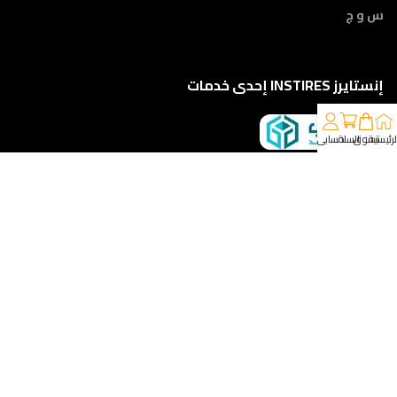
س و ج
إنستايرز INSTIRES إحدى خدمات
لرئيسية
تسوق
السلة
حسابي
كلمونا على 01210888822
إمتداد ش النبوي المهندس - أمام مركز أورام الفيوم ، الفيوم
خدمات الشحن والتوصيل
مقدمه لكم من :