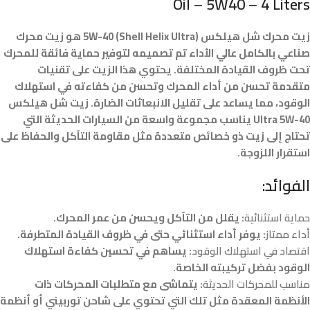
Oil – 5W40 – 4 Liters
زيت محرك شل هيلكس (Shell Helix Ultra) 5W-40 هو زيت محرك
صناعي بالكامل عالي الأداء تم تصميمه لتوفير حماية فائقة للمحرك
تحت ظروف القيادة المختلفة. يحتوي هذا الزيت على تقنيات
متقدمة تحسن من أداء المحرك وتحسن من كفاءته في استهلاك
الوقود، مما يساعد على تقليل الانبعاثات الضارة. زيت شل هيلكس
Ultra 5W-40 يناسب مجموعة واسعة من السيارات الحديثة التي
تحتاج إلى زيت ذو خصائص متعددة مثل مقاومة التآكل والحفاظ على
استقرار اللزوجة.
الفوائد:
حماية استثنائية
: يقلل من التآكل ويحسن من عمر المحرك.
أداء ممتاز
: يوفر أداء استثنائي حتى في ظروف القيادة المتطرفة.
اقتصاد في استهلاك الوقود
: يساهم في تحسين كفاءة استهلاك
الوقود بفضل تركيبته الخاصة.
مناسب للمحركات الحديثة
: يتماشى مع متطلبات المحركات ذات
الأنظمة المعقدة مثل تلك التي تحتوي على شاحن توربيني أو أنظمة