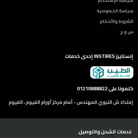
سياسة الإستخدام
سياسة الخصوصية
الشروط والأحكام
س و ج
إنستايرز INSTIRES إحدى خدمات
كلمونا على 01210888822
إمتداد ش النبوي المهندس - أمام مركز أورام الفيوم ، الفيوم
خدمات الشحن والتوصيل