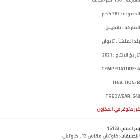
الحموله : 387 كجم
الماركه : نانكينج
بلد المنشأ : تايوان
تاريخ الانتاج : 2021
TEMPERATURE: A
TRACTION: B
TREDWEAR :540
غير متوفر في المخزون
رمز المنتج:
15123
التصنيفات:
كاوتش مقاس 13
,
كاوتش