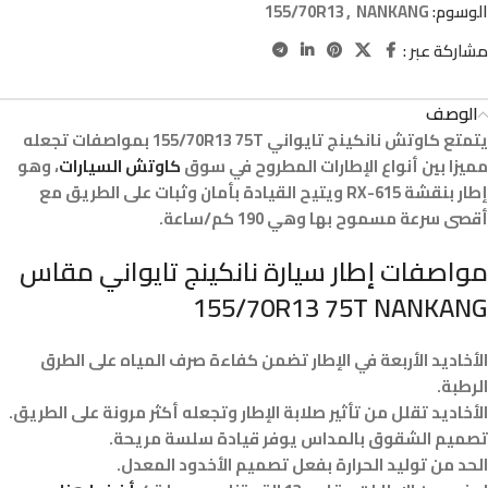
الوسوم:
NANKANG
,
155/70R13
مشاركة عبر :
الوصف
يتمتع كاوتش نانكينج تايواني 155/70R13 75T بمواصفات تجعله
مميزا بين أنواع الإطارات المطروح في سوق
كاوتش السيارات
، وهو
إطار بنقشة RX-615 ويتيح القيادة بأمان وثبات على الطريق مع
أقصى سرعة مسموح بها وهي 190 كم/ساعة.
مواصفات إطار سيارة نانكينج تايواني مقاس
155/70R13 75T NANKANG
الأخاديد الأربعة في الإطار تضمن كفاءة صرف المياه على الطرق
الرطبة.
الأخاديد تقلل من تأثير صلابة الإطار وتجعله أكثر مرونة على الطريق.
تصميم الشقوق بالمداس يوفر قيادة سلسة مريحة.
الحد من توليد الحرارة بفعل تصميم الأخدود المعدل.