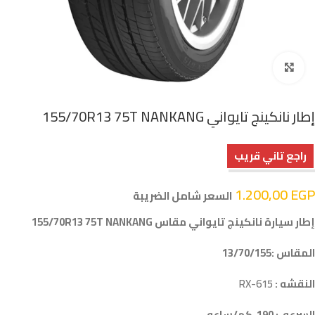
اضغط للتكبير
إطار نانكينج تايواني 155/70R13 75T NANKANG
راجع تاني قريب
1.200,00
EGP
السعر شامل الضريبة
إطار سيارة نانكينج تايواني مقاس 155/70R13 75T NANKANG
المقاس :13/70/155
النقشه :
RX-615
السرعه : 190 كم/ساعه