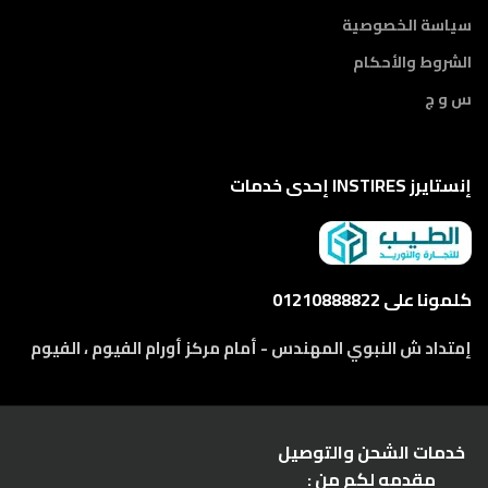
سياسة الخصوصية
الشروط والأحكام
س و ج
إنستايرز INSTIRES إحدى خدمات
كلمونا على 01210888822
إمتداد ش النبوي المهندس - أمام مركز أورام الفيوم ، الفيوم
خدمات الشحن والتوصيل
مقدمه لكم من :